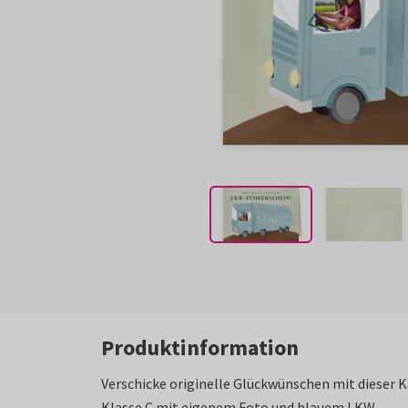
Produktinformation
Verschicke originelle Glückwünschen mit dieser
Klasse C mit eigenem Foto und blauem LKW.