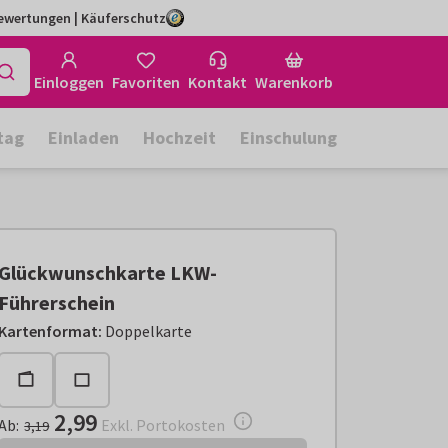
Bewertungen | Käuferschutz
Einloggen
Favoriten
Kontakt
Warenkorb
tag
Einladen
Hochzeit
Einschulung
Glückwunschkarte LKW-
Führerschein
Ab:
€ 2,99
Exkl. Portokosten
Kartenformat
:
Doppelkarte
2,99
Ab
:
Exkl. Portokosten
3,19