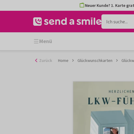
Zum
Neuer Kunde? 1. Karte grat
Inhalt
gehen
Menü
Zurück
Home
Glückwunschkarten
Glückw