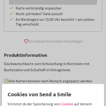
Karte vollständig anpassbar
Nicht zufrieden? Geld zurück!
An Werktagen vor 15:00 Uhr bestellt = am selben
Tag verschickt
Zu meinen Favoriten hinzufügen
Produktinformation
Glückwunschkarte zum Schulanfang in Rottönen mit
Buchstaben und Schulheft in Vintagelook.
Alle Karten können nach Wunsch angepasst werden.
Cookies von Send a Smile
Glückwunschkarten
Anne Brechtje
Einschulung
Stimmst du der Speicherung von
Cookies
auf deinem