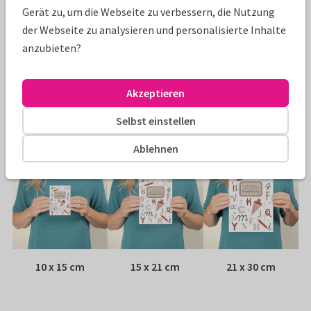
Eigenschaften dieser Karte
Gerät zu, um die Webseite zu verbessern, die Nutzung
der Webseite zu analysieren und personalisierte Inhalte
Papiersorte:
Wähle aus 6 hochwertigen Papiersorten
anzubieten?
Umschlag:
Weißer Fensterumschlag
Akzeptieren
Adresse:
Rückseite der Karte
Selbst einstellen
Größen
Ablehnen
10 x 15 cm
15 x 21 cm
21 x 30 cm