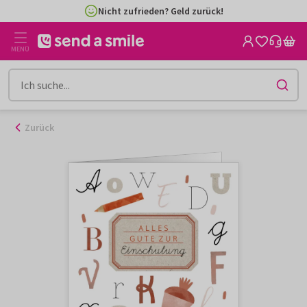
Zum
Nicht zufrieden? Geld zurück!
Inhalt
gehen
MENÜ
Zurück