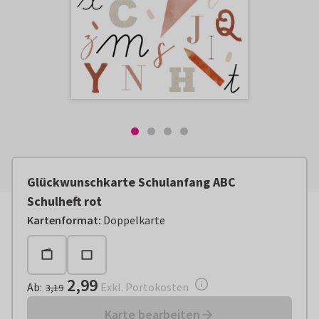
Glückwunschkarte Schulanfang ABC
Schulheft rot
Ab:
€ 2,99
Exkl. Portokosten
Kartenformat
:
Doppelkarte
2,99
Ab
:
Exkl. Portokosten
3,19
Karte bearbeiten