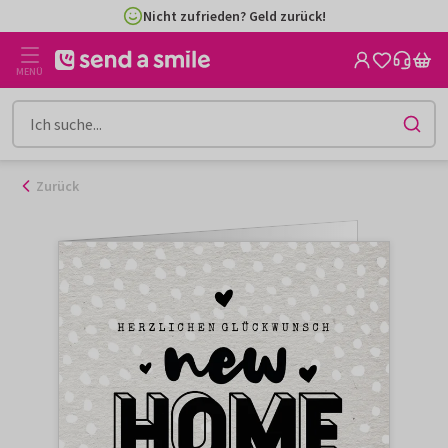
Zum
Nicht zufrieden? Geld zurück!
Inhalt
gehen
MENÜ
Zurück