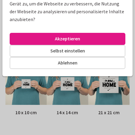
Gerät zu, um die Webseite zu verbessern, die Nutzung
der Webseite zu analysieren und personalisierte Inhalte
Papiersorte:
Wähle aus 6 hochwertigen Papiersorten
anzubieten?
Umschlag:
Weißer Fensterumschlag
Akzeptieren
Adresse:
Rückseite der Karte
Selbst einstellen
Größen
Ablehnen
10 x 10 cm
14 x 14 cm
21 x 21 cm