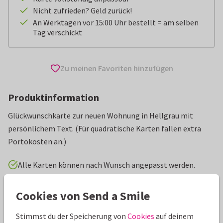
Nicht zufrieden? Geld zurück!
An Werktagen vor 15:00 Uhr bestellt = am selben
Tag verschickt
Zu meinen Favoriten hinzufügen
Produktinformation
Glückwunschkarte zur neuen Wohnung in Hellgrau mit
persönlichem Text. (Für quadratische Karten fallen extra
Portokosten an.)
Alle Karten können nach Wunsch angepasst werden.
Glückwunschkarten
AnoukS
Einzug
Cookies von Send a Smile
Stimmst du der Speicherung von
Cookies
auf deinem
Eigenschaften dieser Karte