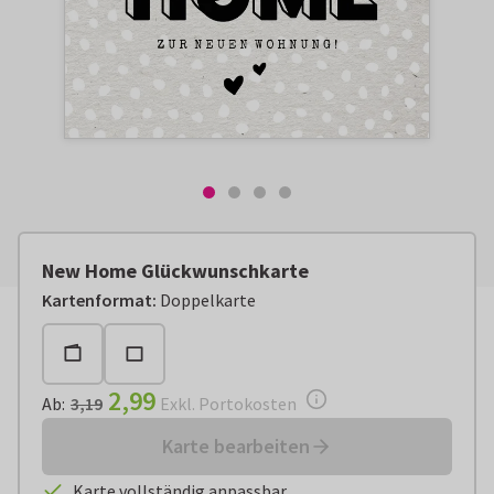
New Home Glückwunschkarte
Ab:
€ 2,99
Exkl. Portokosten
Kartenformat
:
Doppelkarte
2,99
Ab
:
3,19
Exkl. Portokosten
Karte bearbeiten
Karte vollständig anpassbar