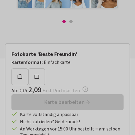
Fotokarte 'Beste Freundin'
Ab:
€ 2,09
Exkl. Portokosten
Kartenformat
:
Einfachkarte
2,09
Ab
:
Exkl. Portokosten
2,19
Karte bearbeiten
Karte vollständig anpassbar
Nicht zufrieden? Geld zurück!
An Werktagen vor 15:00 Uhr bestellt = am selben
Tag verschickt