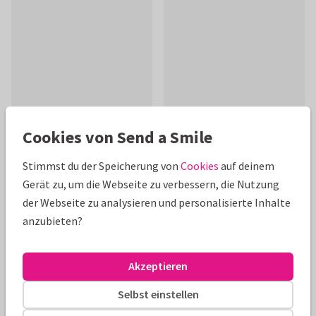
Cookies von Send a Smile
Stimmst du der Speicherung von
Cookies
auf deinem
Produktinformation
Gerät zu, um die Webseite zu verbessern, die Nutzung
Fotocollage-Karte mit Platz für 6 Fotos. Für den besten
der Webseite zu analysieren und personalisierte Inhalte
Freund, die beste Freundin. Ein lieber, persönlicher Gruß, der
anzubieten?
garantiert ankommt!
Akzeptieren
Alle Karten können nach Wunsch angepasst werden.
Selbst einstellen
Grußkarten
Paperhugs - by Lidy
Freundschaft