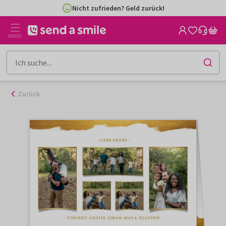
Zum
Nicht zufrieden? Geld zurück!
Inhalt
gehen
MENÜ
Zurück