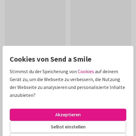
Cookies von Send a Smile
Stimmst du der Speicherung von
Cookies
auf deinem
Produktinformation
Gerät zu, um die Webseite zu verbessern, die Nutzung
Tolle Grußkarte als Fotokarte im Goldlook (kein Golddruck).
der Webseite zu analysieren und personalisierte Inhalte
Alle Texte sind anpassbar. Nur noch eigene Fotos und Text
anzubieten?
hinzufügen.
Akzeptieren
Alle Karten können nach Wunsch angepasst werden.
Selbst einstellen
Grußkarten
Manique
Freundschaft