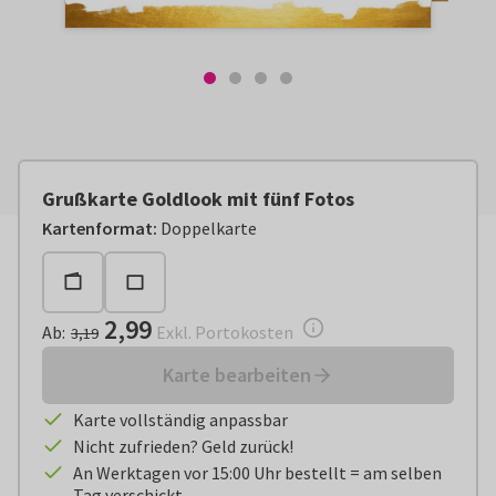
Grußkarte Goldlook mit fünf Fotos
Ab:
€ 2,99
Exkl. Portokosten
Kartenformat
:
Doppelkarte
2,99
Ab
:
Exkl. Portokosten
3,19
Karte bearbeiten
Karte vollständig anpassbar
Nicht zufrieden? Geld zurück!
An Werktagen vor 15:00 Uhr bestellt = am selben
Tag verschickt