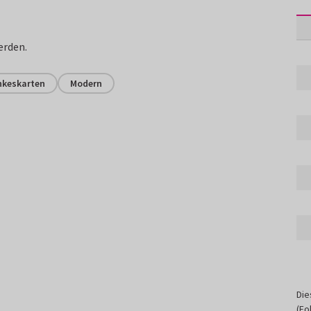
erden.
keskarten
Modern
Die
(Fo