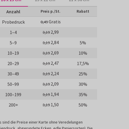
Anzahl
Preis p./St.
Rabatt
Gratis
Probedruck
0,49
2,99
1–4
3,19
2,84
5–9
5%
3,19
2,69
10–19
10%
3,19
2,47
20–29
17,5%
3,19
2,24
30–49
25%
3,19
2,09
50–99
30%
3,19
1,94
100–199
35%
3,19
1,50
200+
50%
3,19
s sind die Preise einer Karte ohne Veredelungen
liendruck, abgerundete Ecken, edle Papiersorten). Die