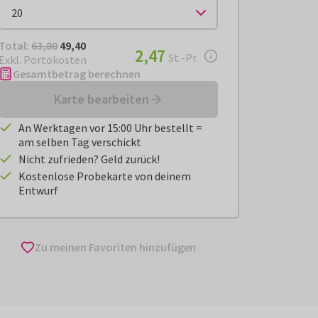
Total:
€ 49,40
Total:
63,80
49,40
€ 2,47
2,47
pro Stück
St.-Pr.
Exkl. Portokosten
Gesamtbetrag berechnen
Karte bearbeiten
An Werktagen vor 15:00 Uhr bestellt =
am selben Tag verschickt
Nicht zufrieden? Geld zurück!
Kostenlose Probekarte von deinem
Entwurf
Zu meinen Favoriten hinzufügen