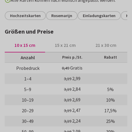
Alle Karten können nach Wunsch angepasst werden.
Hochzeitskarten
Rosemarijn
Einladungskarten
Kla
Größen und Preise
10 x 15 cm
15 x 21 cm
21 x 30 cm
Anzahl
Preis p./St.
Rabatt
Gratis
Probedruck
0,49
2,99
1–4
3,19
2,84
5–9
5%
3,19
2,69
10–19
10%
3,19
2,47
20–29
17,5%
3,19
2,24
30–49
25%
3,19
2,09
50–99
30%
3,19