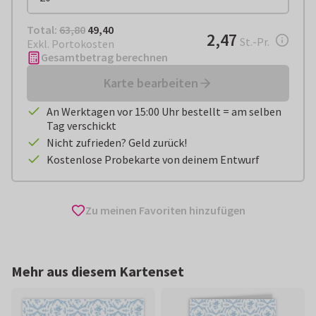
Total:
€ 49,40
Total:
63,80
49,40
€ 2,47
2,47
pro Stück
St.-Pr.
Exkl. Portokosten
Gesamtbetrag berechnen
Karte bearbeiten
An Werktagen vor 15:00 Uhr bestellt = am selben
Tag verschickt
Nicht zufrieden? Geld zurück!
Kostenlose Probekarte von deinem Entwurf
Zu meinen Favoriten hinzufügen
Mehr aus diesem Kartenset