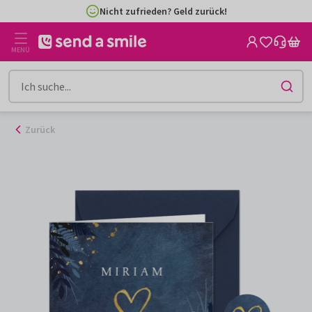
Zum
Nicht zufrieden? Geld zurück!
Inhalt
gehen
MENÜ
Zurück