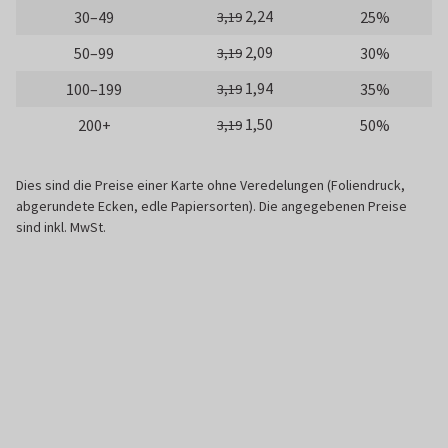
2,24
30–49
25%
3,19
2,09
50–99
30%
3,19
1,94
100–199
35%
3,19
1,50
200+
50%
3,19
Dies sind die Preise einer Karte ohne Veredelungen (Foliendruck,
abgerundete Ecken, edle Papiersorten). Die angegebenen Preise
sind inkl. MwSt.