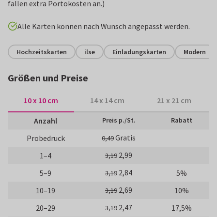
fallen extra Portokosten an.)
Alle Karten können nach Wunsch angepasst werden.
Hochzeitskarten
ilse
Einladungskarten
Modern
Größen und Preise
10 x 10 cm
14 x 14 cm
21 x 21 cm
Anzahl
Preis p./St.
Rabatt
Gratis
Probedruck
0,49
2,99
1–4
3,19
2,84
5–9
5%
3,19
2,69
10–19
10%
3,19
2,47
20–29
17,5%
3,19