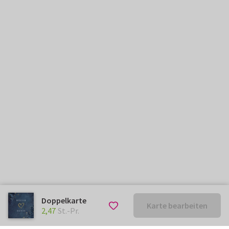
Doppelkarte
Karte bearbeiten
€ 2,47
St.-Pr.
2,47
St.-Pr.