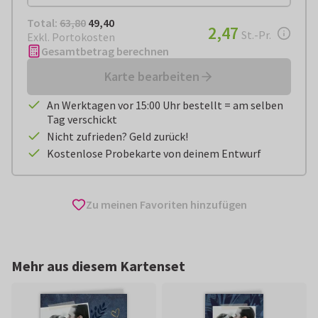
Total:
€ 49,40
Total:
63,80
49,40
€ 2,47
2,47
pro Stück
St.-Pr.
Exkl. Portokosten
Gesamtbetrag berechnen
Karte bearbeiten
An Werktagen vor 15:00 Uhr bestellt = am selben
Tag verschickt
Nicht zufrieden? Geld zurück!
Kostenlose Probekarte von deinem Entwurf
Zu meinen Favoriten hinzufügen
Mehr aus diesem Kartenset