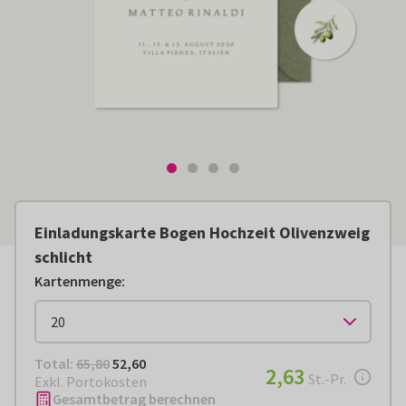
Einladungskarte Bogen Hochzeit Olivenzweig
schlicht
Kartenmenge
:
Total:
€ 52,60
Total:
65,80
52,60
€ 2,63
2,63
pro Stück
St.-Pr.
Exkl. Portokosten
Gesamtbetrag berechnen