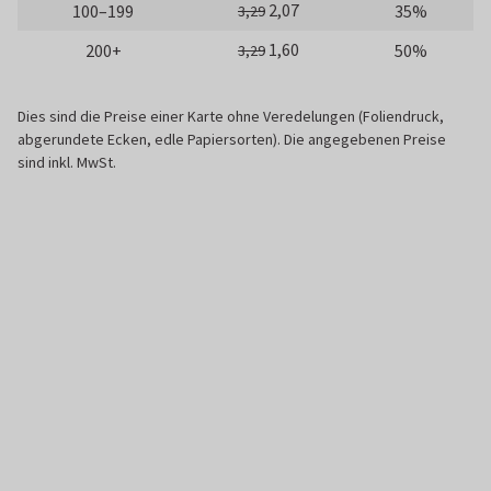
2,07
100–199
35%
3,29
1,60
200+
50%
3,29
Dies sind die Preise einer Karte ohne Veredelungen (Foliendruck,
abgerundete Ecken, edle Papiersorten). Die angegebenen Preise
sind inkl. MwSt.