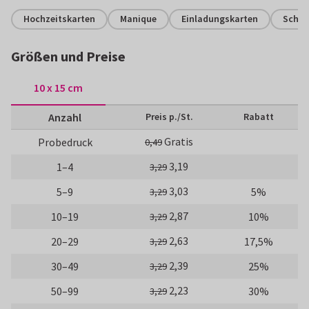
Hochzeitskarten
Manique
Einladungskarten
Schli
Größen und Preise
10 x 15 cm
Anzahl
Preis p./St.
Rabatt
Gratis
Probedruck
0,49
3,19
1–4
3,29
3,03
5–9
5%
3,29
2,87
10–19
10%
3,29
2,63
20–29
17,5%
3,29
2,39
30–49
25%
3,29
2,23
50–99
30%
3,29