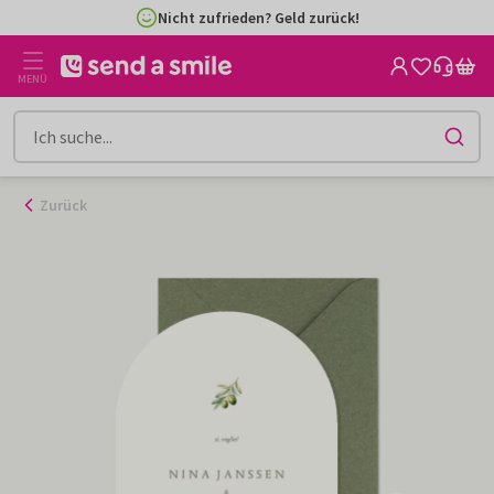
Zum
Nicht zufrieden? Geld zurück!
Inhalt
gehen
MENÜ
Zurück