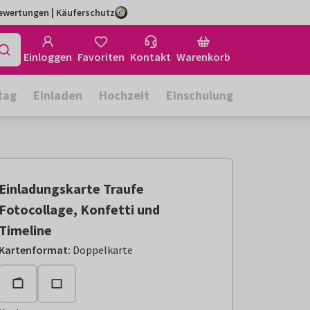
Bewertungen | Käuferschutz
Einloggen
Favoriten
Kontakt
Warenkorb
tag
Einladen
Hochzeit
Einschulung
Einladungskarte Traufe
Fotocollage, Konfetti und
Timeline
Kartenformat
:
Doppelkarte