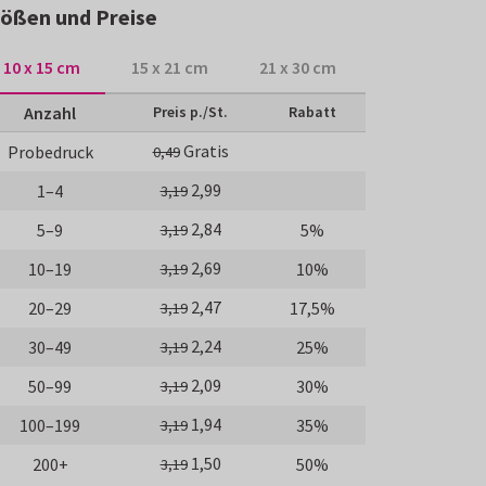
ößen und Preise
10 x 15 cm
15 x 21 cm
21 x 30 cm
Anzahl
Preis p./St.
Rabatt
Gratis
Probedruck
0,49
2,99
1–4
3,19
2,84
5–9
5%
3,19
2,69
10–19
10%
3,19
2,47
20–29
17,5%
3,19
2,24
30–49
25%
3,19
2,09
50–99
30%
3,19
1,94
100–199
35%
3,19
1,50
200+
50%
3,19