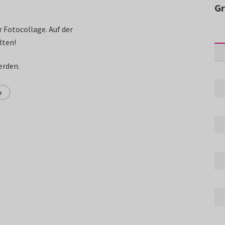
Gr
r Fotocollage. Auf der
lten!
erden.
e