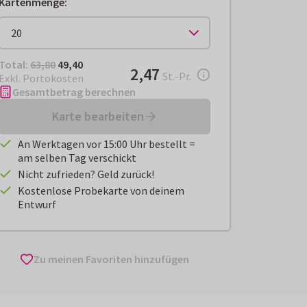
Kartenmenge
:
Total:
€ 49,40
Total:
63,80
49,40
€ 2,47
2,47
pro Stück
St.-Pr.
Exkl. Portokosten
Gesamtbetrag berechnen
Karte bearbeiten
An Werktagen vor 15:00 Uhr bestellt =
am selben Tag verschickt
Nicht zufrieden? Geld zurück!
Kostenlose Probekarte von deinem
Entwurf
Zu meinen Favoriten hinzufügen