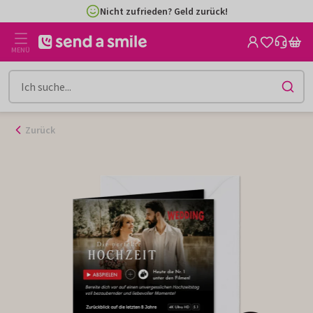
Zum
Nicht zufrieden? Geld zurück!
Inhalt
gehen
MENÜ
Zurück