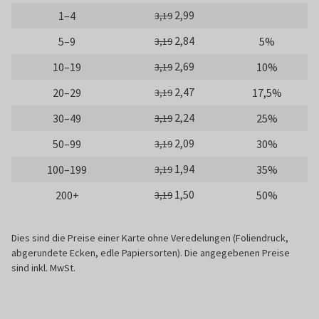
2,99
1–4
3,19
2,84
5–9
5%
3,19
2,69
10–19
10%
3,19
2,47
20–29
17,5%
3,19
2,24
30–49
25%
3,19
2,09
50–99
30%
3,19
1,94
100–199
35%
3,19
1,50
200+
50%
3,19
Dies sind die Preise einer Karte ohne Veredelungen (Foliendruck,
abgerundete Ecken, edle Papiersorten). Die angegebenen Preise
sind inkl. MwSt.