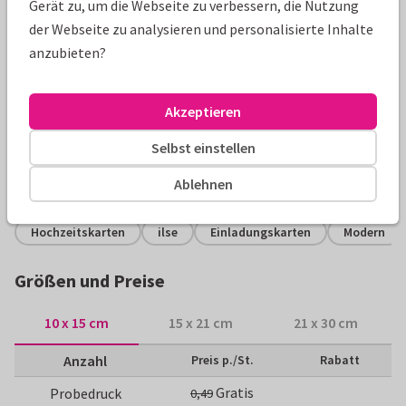
Gerät zu, um die Webseite zu verbessern, die Nutzung
der Webseite zu analysieren und personalisierte Inhalte
anzubieten?
Produktinformation
Originelle Einladungskarte zur Hochzeit im
Akzeptieren
Streamingdienst-Look, mit vielen eigenen Fotos. Passe die
Einladung ganz persönlich an!
Selbst einstellen
Ablehnen
Alle Karten können nach Wunsch angepasst werden.
Hochzeitskarten
ilse
Einladungskarten
Modern
Größen und Preise
10 x 15 cm
15 x 21 cm
21 x 30 cm
Anzahl
Preis p./St.
Rabatt
Gratis
Probedruck
0,49