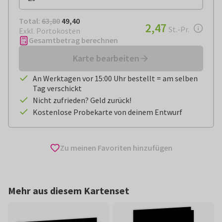
Total:
€ 49,40
Total:
63,80
49,40
€ 2,47
2,47
pro Stück
St.-Pr.
Exkl. Portokosten
Gesamtbetrag berechnen
Karte bearbeiten
An Werktagen vor 15:00 Uhr bestellt = am selben
Tag verschickt
Nicht zufrieden? Geld zurück!
Kostenlose Probekarte von deinem Entwurf
Zu meinen Favoriten hinzufügen
Mehr aus diesem Kartenset