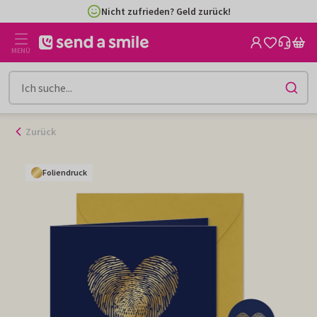
Zum
Nicht zufrieden? Geld zurück!
Inhalt
gehen
MENÜ
Zurück
Foliendruck
Foliendruck
Foliendruck
Foliendruck
Foliendruck
Foliendruck