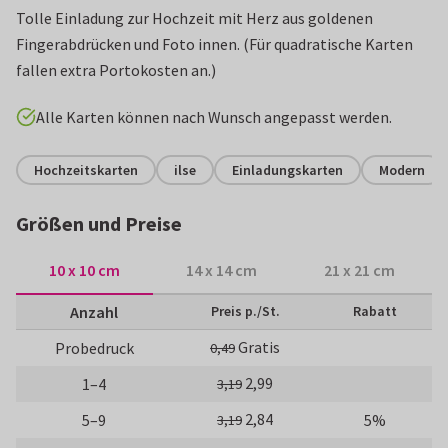
Tolle Einladung zur Hochzeit mit Herz aus goldenen
Fingerabdrücken und Foto innen. (Für quadratische Karten
fallen extra Portokosten an.)
Alle Karten können nach Wunsch angepasst werden.
Hochzeitskarten
ilse
Einladungskarten
Modern
Größen und Preise
10 x 10 cm
14 x 14 cm
21 x 21 cm
Anzahl
Preis p./St.
Rabatt
Gratis
Probedruck
0,49
2,99
1–4
3,19
2,84
5–9
5%
3,19