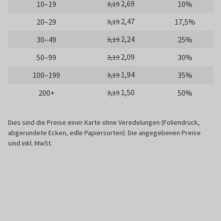
2,69
10–19
10%
3,19
2,47
20–29
17,5%
3,19
2,24
30–49
25%
3,19
2,09
50–99
30%
3,19
1,94
100–199
35%
3,19
1,50
200+
50%
3,19
Dies sind die Preise einer Karte ohne Veredelungen (Foliendruck,
abgerundete Ecken, edle Papiersorten). Die angegebenen Preise
sind inkl. MwSt.