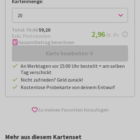
Kartenmenge
:
Total:
€ 59,20
Total:
73,60
59,20
€ 2,96
2,96
pro Stück
St.-Pr.
Exkl. Portokosten
Gesamtbetrag berechnen
Karte bearbeiten
An Werktagen vor 15:00 Uhr bestellt = am selben
Tag verschickt
Nicht zufrieden? Geld zurück!
Kostenlose Probekarte von deinem Entwurf
Zu meinen Favoriten hinzufügen
Mehr aus diesem Kartenset