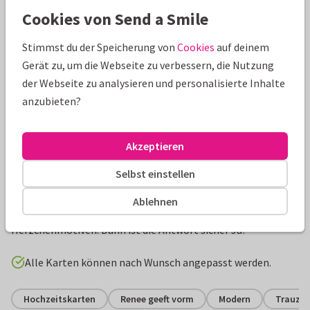
Schöne Extras zu deiner Karte
Cookies von Send a Smile
Stimmst du der Speicherung von
Cookies
auf deinem
Gerät zu, um die Webseite zu verbessern, die Nutzung
der Webseite zu analysieren und personalisierte Inhalte
anzubieten?
Akzeptieren
Selbst einstellen
Produktinformation
Ablehnen
Trauzeugin gesucht? Frage es mit dieser Karte mit
Herzchenmotiven. Dann ist die Antwort sicher Ja!
Alle Karten können nach Wunsch angepasst werden.
Hochzeitskarten
Renee geeft vorm
Modern
Trauzeu