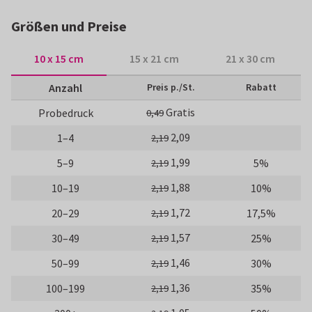
Größen und Preise
10 x 15 cm
15 x 21 cm
21 x 30 cm
Anzahl
Preis p./St.
Rabatt
Gratis
Probedruck
0,49
2,09
1–4
2,19
1,99
5–9
5%
2,19
1,88
10–19
10%
2,19
1,72
20–29
17,5%
2,19
1,57
30–49
25%
2,19
1,46
50–99
30%
2,19
1,36
100–199
35%
2,19