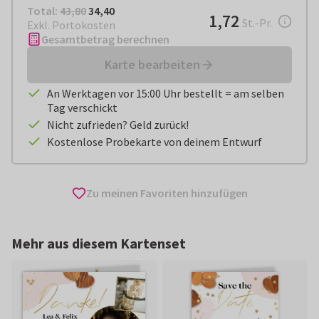
Total:
€ 34,40
Total:
43,80
34,40
€ 1,72
1,72
pro Stück
St.-Pr.
Exkl. Portokosten
Gesamtbetrag berechnen
Karte bearbeiten
An Werktagen vor 15:00 Uhr bestellt = am selben
Tag verschickt
Nicht zufrieden? Geld zurück!
Kostenlose Probekarte von deinem Entwurf
Zu meinen Favoriten hinzufügen
Mehr aus diesem Kartenset