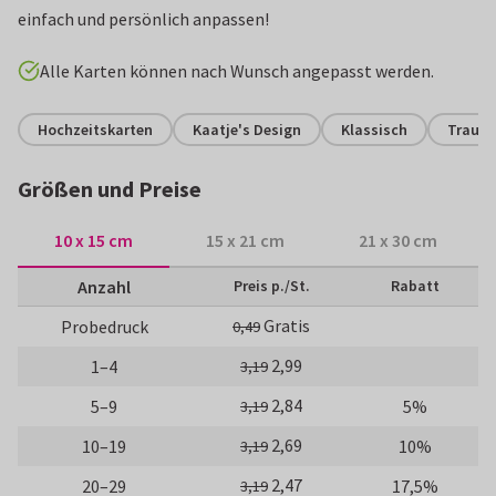
einfach und persönlich anpassen!
Alle Karten können nach Wunsch angepasst werden.
Hochzeitskarten
Kaatje's Design
Klassisch
Trauze
Größen und Preise
10 x 15 cm
15 x 21 cm
21 x 30 cm
Anzahl
Preis p./St.
Rabatt
Gratis
Probedruck
0,49
2,99
1–4
3,19
2,84
5–9
5%
3,19
2,69
10–19
10%
3,19
2,47
20–29
17,5%
3,19