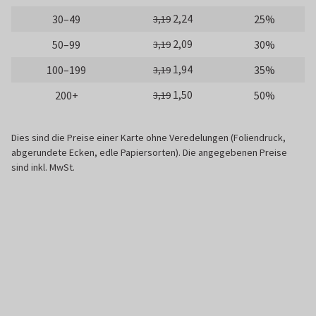
2,24
30–49
25%
3,19
2,09
50–99
30%
3,19
1,94
100–199
35%
3,19
1,50
200+
50%
3,19
Dies sind die Preise einer Karte ohne Veredelungen (Foliendruck,
abgerundete Ecken, edle Papiersorten). Die angegebenen Preise
sind inkl. MwSt.