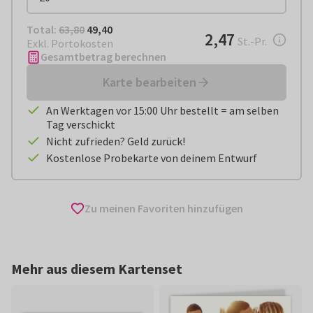
Total:
€ 49,40
Total:
63,80
49,40
€ 2,47
2,47
pro Stück
St.-Pr.
Exkl. Portokosten
Gesamtbetrag berechnen
Karte bearbeiten
An Werktagen vor 15:00 Uhr bestellt = am selben
Tag verschickt
Nicht zufrieden? Geld zurück!
Kostenlose Probekarte von deinem Entwurf
Zu meinen Favoriten hinzufügen
Mehr aus diesem Kartenset