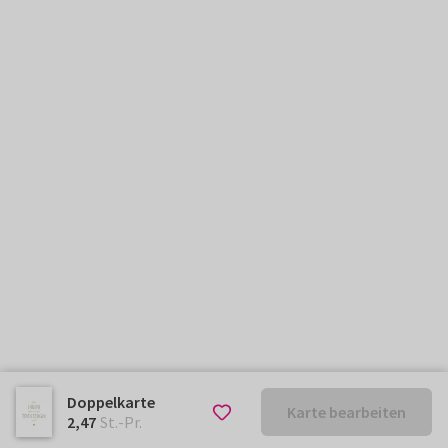
Doppelkarte
Karte bearbeiten
€ 2,47
St.-Pr.
2,47
St.-Pr.