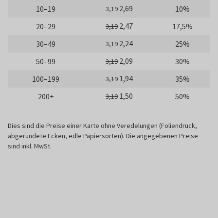
2,69
10–19
10%
3,19
2,47
20–29
17,5%
3,19
2,24
30–49
25%
3,19
2,09
50–99
30%
3,19
1,94
100–199
35%
3,19
1,50
200+
50%
3,19
Dies sind die Preise einer Karte ohne Veredelungen (Foliendruck,
abgerundete Ecken, edle Papiersorten). Die angegebenen Preise
sind inkl. MwSt.