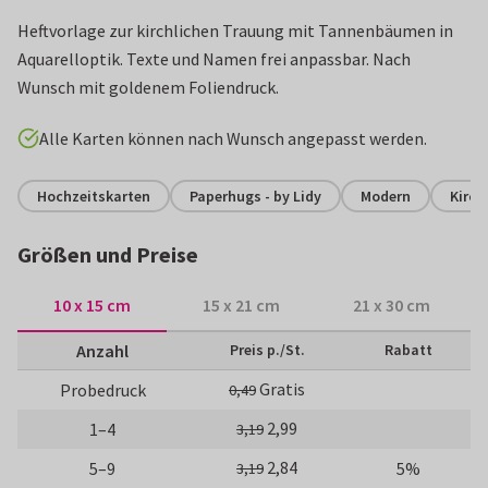
Heftvorlage zur kirchlichen Trauung mit Tannenbäumen in
Aquarelloptik. Texte und Namen frei anpassbar. Nach
Wunsch mit goldenem Foliendruck.
Alle Karten können nach Wunsch angepasst werden.
Hochzeitskarten
Paperhugs - by Lidy
Modern
Kirch
Größen und Preise
10 x 15 cm
15 x 21 cm
21 x 30 cm
Anzahl
Preis p./St.
Rabatt
Gratis
Probedruck
0,49
2,99
1–4
3,19
2,84
5–9
5%
3,19