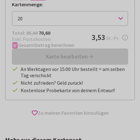
Kartenmenge
:
Total:
€ 70,60
Total:
85,60
70,60
€ 3,53
3,53
pro Stück
St.-Pr.
Exkl. Portokosten
Gesamtbetrag berechnen
Karte bearbeiten
An Werktagen vor 15:00 Uhr bestellt = am selben
Tag verschickt
Nicht zufrieden? Geld zurück!
Kostenlose Probekarte von deinem Entwurf
Zu meinen Favoriten hinzufügen
Mehr aus diesem Kartenset