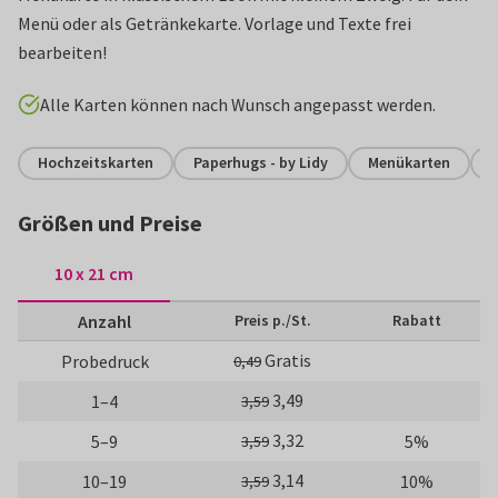
Menü oder als Getränkekarte. Vorlage und Texte frei
bearbeiten!
Alle Karten können nach Wunsch angepasst werden.
Hochzeitskarten
Paperhugs - by Lidy
Menükarten
Größen und Preise
10 x 21 cm
Anzahl
Preis p./St.
Rabatt
Gratis
Probedruck
0,49
3,49
1–4
3,59
3,32
5–9
5%
3,59
3,14
10–19
10%
3,59