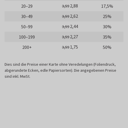
2,88
20–29
17,5%
3,59
2,62
30–49
25%
3,59
2,44
50–99
30%
3,59
2,27
100–199
35%
3,59
1,75
200+
50%
3,59
Dies sind die Preise einer Karte ohne Veredelungen (Foliendruck,
abgerundete Ecken, edle Papiersorten). Die angegebenen Preise
sind inkl. MwSt.