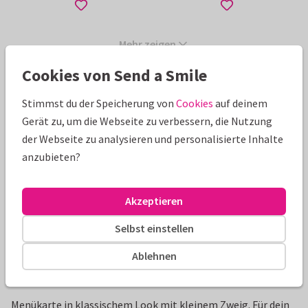
Mehr zeigen
Cookies von Send a Smile
Schöne Extras zu deiner Karte
Stimmst du der Speicherung von
Cookies
auf deinem
Gerät zu, um die Webseite zu verbessern, die Nutzung
der Webseite zu analysieren und personalisierte Inhalte
anzubieten?
Akzeptieren
Selbst einstellen
Ablehnen
Produktinformation
Menükarte in klassischem Look mit kleinem Zweig. Für dein