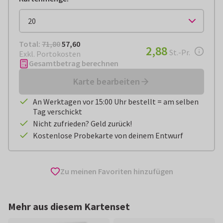
Total:
€ 57,60
Total:
71,80
57,60
€ 2,88
2,88
pro Stück
St.-Pr.
Exkl. Portokosten
Gesamtbetrag berechnen
Karte bearbeiten
An Werktagen vor 15:00 Uhr bestellt = am selben
Tag verschickt
Nicht zufrieden? Geld zurück!
Kostenlose Probekarte von deinem Entwurf
Zu meinen Favoriten hinzufügen
Mehr aus diesem Kartenset