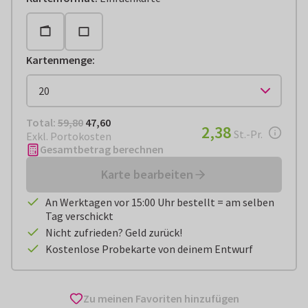
Kartenmenge
:
Total:
€ 47,60
Total:
59,80
47,60
€ 2,38
2,38
pro Stück
St.-Pr.
Exkl. Portokosten
Gesamtbetrag berechnen
Karte bearbeiten
An Werktagen vor 15:00 Uhr bestellt = am selben
Tag verschickt
Nicht zufrieden? Geld zurück!
Kostenlose Probekarte von deinem Entwurf
Zu meinen Favoriten hinzufügen