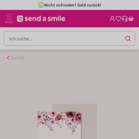
Zum
Nicht zufrieden? Geld zurück!
Inhalt
gehen
MENÜ
Zurück