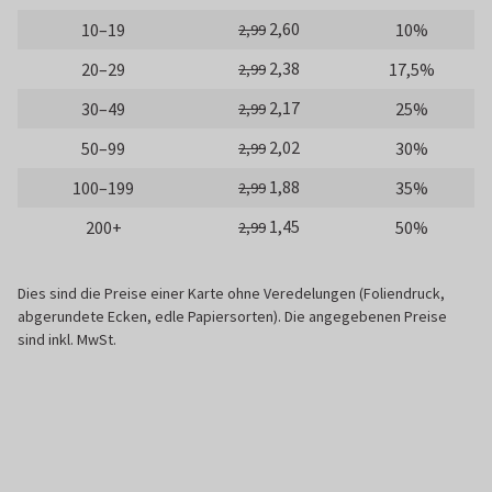
2,60
10–19
10%
2,99
2,38
20–29
17,5%
2,99
2,17
30–49
25%
2,99
2,02
50–99
30%
2,99
1,88
100–199
35%
2,99
1,45
200+
50%
2,99
Dies sind die Preise einer Karte ohne Veredelungen (Foliendruck,
abgerundete Ecken, edle Papiersorten). Die angegebenen Preise
sind inkl. MwSt.