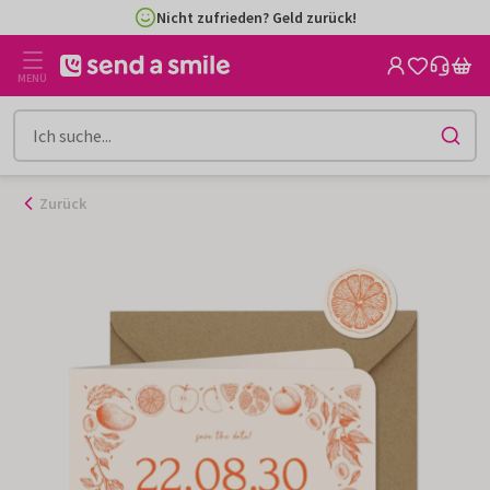
Zum
Nicht zufrieden? Geld zurück!
Inhalt
gehen
MENÜ
Zurück