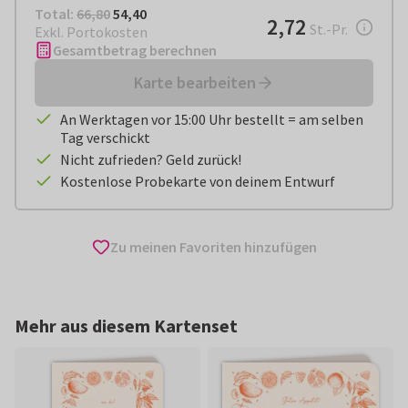
Total:
€ 54,40
Total:
66,80
54,40
€ 2,72
2,72
pro Stück
St.-Pr.
Exkl. Portokosten
Gesamtbetrag berechnen
Karte bearbeiten
An Werktagen vor 15:00 Uhr bestellt = am selben
Tag verschickt
Nicht zufrieden? Geld zurück!
Kostenlose Probekarte von deinem Entwurf
Zu meinen Favoriten hinzufügen
Mehr aus diesem Kartenset