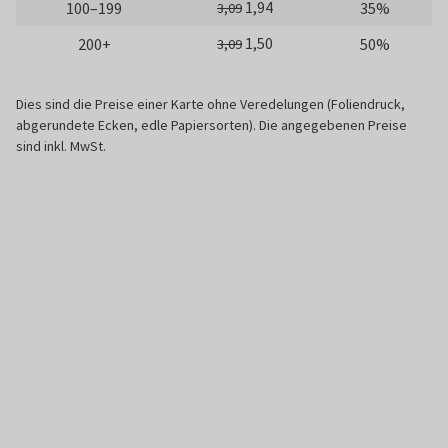
1,94
100–199
35%
3,09
1,50
200+
50%
3,09
Dies sind die Preise einer Karte ohne Veredelungen (Foliendruck,
abgerundete Ecken, edle Papiersorten). Die angegebenen Preise
sind inkl. MwSt.