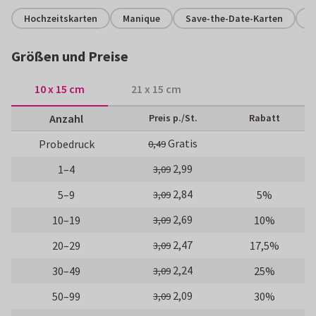
Hochzeitskarten
Manique
Save-the-Date-Karten
V
Größen und Preise
10 x 15 cm
21 x 15 cm
Anzahl
Preis p./St.
Rabatt
Gratis
Probedruck
0,49
2,99
1–4
3,09
2,84
5–9
5%
3,09
2,69
10–19
10%
3,09
2,47
20–29
17,5%
3,09
2,24
30–49
25%
3,09
2,09
50–99
30%
3,09