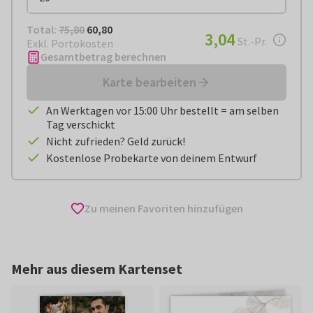
Total:
€ 60,80
Total:
75,80
60,80
€ 3,04
3,04
pro Stück
St.-Pr.
Exkl. Portokosten
Gesamtbetrag berechnen
Karte bearbeiten
An Werktagen vor 15:00 Uhr bestellt = am selben
Tag verschickt
Nicht zufrieden? Geld zurück!
Kostenlose Probekarte von deinem Entwurf
Zu meinen Favoriten hinzufügen
Mehr aus diesem Kartenset