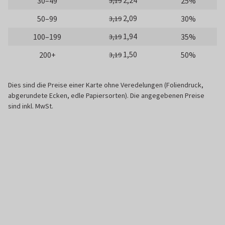
2,24
30–49
25%
3,19
2,09
50–99
30%
3,19
1,94
100–199
35%
3,19
1,50
200+
50%
3,19
Dies sind die Preise einer Karte ohne Veredelungen (Foliendruck,
abgerundete Ecken, edle Papiersorten). Die angegebenen Preise
sind inkl. MwSt.