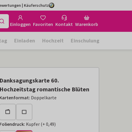
Bewertungen | Käuferschutz
Einloggen
Favoriten
Kontakt
Warenkorb
tag
Einladen
Hochzeit
Einschulung
Danksagungskarte 60.
Hochzeitstag romantische Blüten
Kartenformat
:
Doppelkarte
Foliendruck
:
Kupfer
(
+
0,49
)
+
€ 0,49