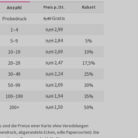
Anzahl
Preis p./St.
Rabatt
Gratis
Probedruck
0,49
2,99
1–4
3,19
2,84
5–9
5%
3,19
2,69
10–19
10%
3,19
2,47
20–29
17,5%
3,19
2,24
30–49
25%
3,19
2,09
50–99
30%
3,19
1,94
100–199
35%
3,19
1,50
200+
50%
3,19
s sind die Preise einer Karte ohne Veredelungen
liendruck, abgerundete Ecken, edle Papiersorten). Die