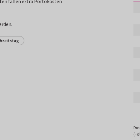
rten fallen extra Portokosten
erden.
hzeitstag
Die
(Fo