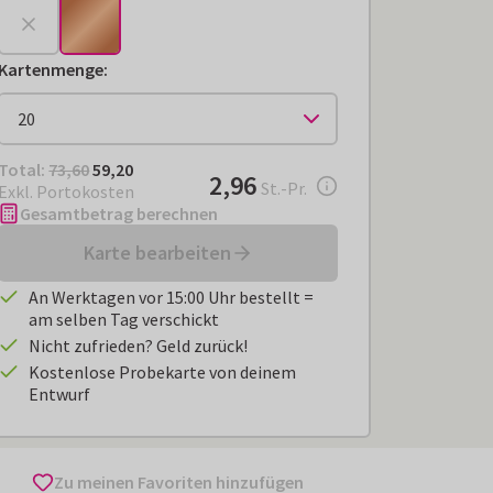
Kartenmenge
:
Total:
€ 59,20
Total:
73,60
59,20
€ 2,96
2,96
pro Stück
St.-Pr.
Exkl. Portokosten
Gesamtbetrag berechnen
Karte bearbeiten
An Werktagen vor 15:00 Uhr bestellt =
am selben Tag verschickt
Nicht zufrieden? Geld zurück!
Kostenlose Probekarte von deinem
Entwurf
Zu meinen Favoriten hinzufügen