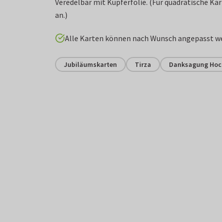
Veredelbar mit Kupferfolie. (Für quadratische Ka
an.)
Alle Karten können nach Wunsch angepasst w
Jubiläumskarten
Tirza
Danksagung Hoc