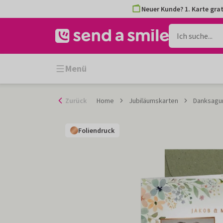
Zum
Neuer Kunde? 1. Karte grat
Inhalt
gehen
Menü
Zurück
Home
Jubiläumskarten
Danksagun
Foliendruck
Foliendruck
Foliendruck
Foliendruck
Foliendruck