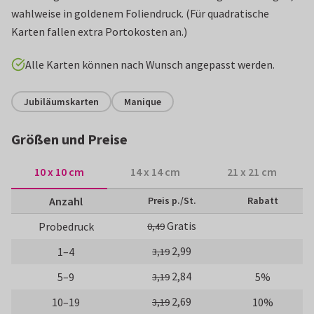
wahlweise in goldenem Foliendruck. (Für quadratische
Karten fallen extra Portokosten an.)
Alle Karten können nach Wunsch angepasst werden.
Jubiläumskarten
Manique
Größen und Preise
10 x 10 cm
14 x 14 cm
21 x 21 cm
Anzahl
Preis p./St.
Rabatt
Gratis
Probedruck
0,49
2,99
1–4
3,19
2,84
5–9
5%
3,19
2,69
10–19
10%
3,19