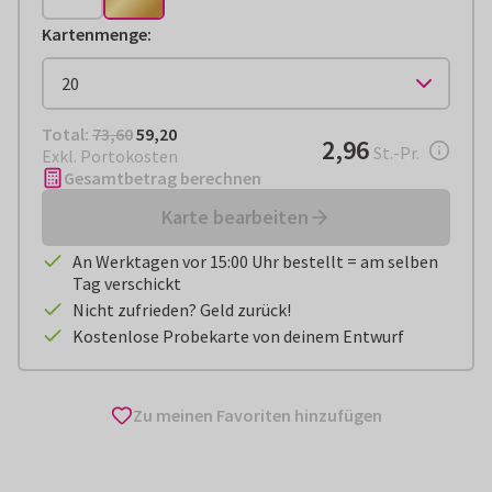
Kartenmenge
:
Total:
€ 59,20
Total:
73,60
59,20
€ 2,96
2,96
pro Stück
St.-Pr.
Exkl. Portokosten
Gesamtbetrag berechnen
Karte bearbeiten
An Werktagen vor 15:00 Uhr bestellt = am selben
Tag verschickt
Nicht zufrieden? Geld zurück!
Kostenlose Probekarte von deinem Entwurf
Zu meinen Favoriten hinzufügen