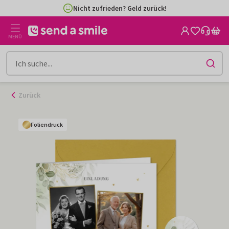
Zum
Nicht zufrieden? Geld zurück!
Inhalt
gehen
MENÜ
Zurück
Foliendruck
Foliendruck
Foliendruck
Foliendruck
Foliendruck