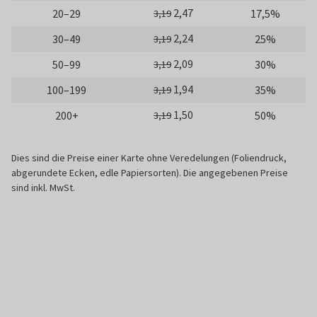
2,47
20–29
17,5%
3,19
2,24
30–49
25%
3,19
2,09
50–99
30%
3,19
1,94
100–199
35%
3,19
1,50
200+
50%
3,19
Dies sind die Preise einer Karte ohne Veredelungen (Foliendruck,
abgerundete Ecken, edle Papiersorten). Die angegebenen Preise
sind inkl. MwSt.