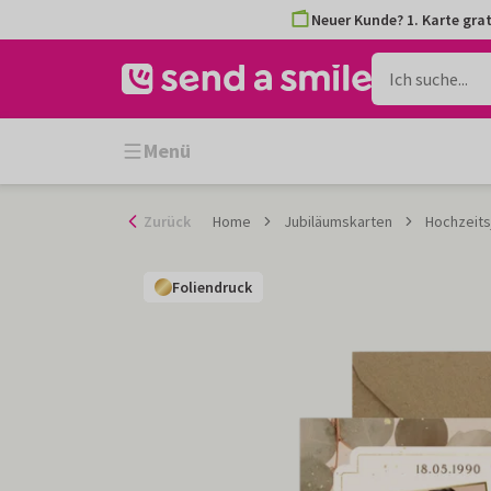
Zum
Neuer Kunde? 1. Karte grat
Inhalt
gehen
Menü
Zurück
Home
Jubiläumskarten
Hochzeits
Foliendruck
Foliendruck
Foliendruck
Foliendruck
Foliendruck