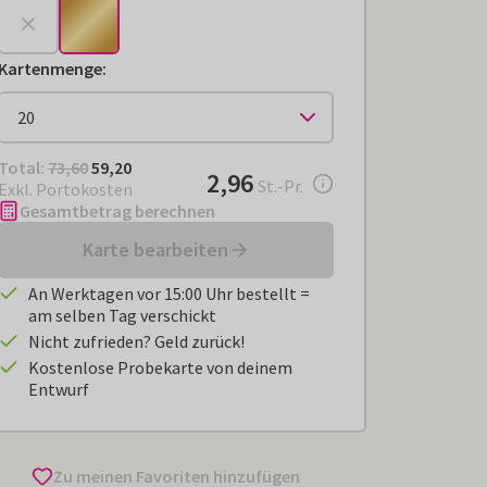
Kartenmenge
:
Total:
€ 59,20
Total:
73,60
59,20
€ 2,96
2,96
pro Stück
St.-Pr.
Exkl. Portokosten
Gesamtbetrag berechnen
Karte bearbeiten
An Werktagen vor 15:00 Uhr bestellt =
am selben Tag verschickt
Nicht zufrieden? Geld zurück!
Kostenlose Probekarte von deinem
Entwurf
Zu meinen Favoriten hinzufügen