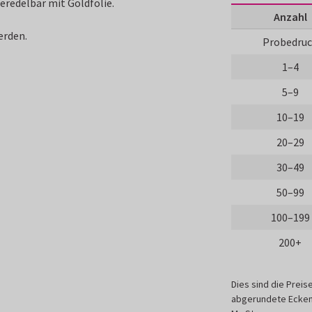
redelbar mit Goldfolie.
Anzahl
erden.
Probedru
1–4
5–9
10–19
20–29
30–49
50–99
100–199
200+
Dies sind die Preis
abgerundete Ecken,