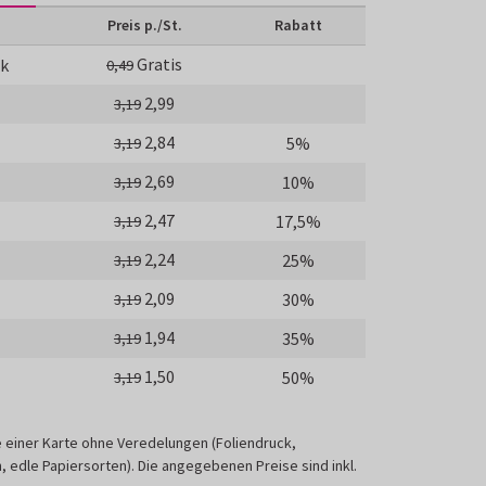
Preis p./St.
Rabatt
Gratis
ck
0,49
2,99
3,19
2,84
5%
3,19
2,69
10%
3,19
2,47
17,5%
3,19
2,24
25%
3,19
2,09
30%
3,19
1,94
35%
3,19
1,50
50%
3,19
e einer Karte ohne Veredelungen (Foliendruck,
 edle Papiersorten). Die angegebenen Preise sind inkl.