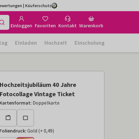
Bewertungen | Käuferschutz
Einloggen
Favoriten
Kontakt
Warenkorb
tag
Einladen
Hochzeit
Einschulung
Hochzeitsjubiläum 40 Jahre
Fotocollage Vintage Ticket
Kartenformat
:
Doppelkarte
Foliendruck
:
Gold
(
+
0,49
)
+
€ 0,49