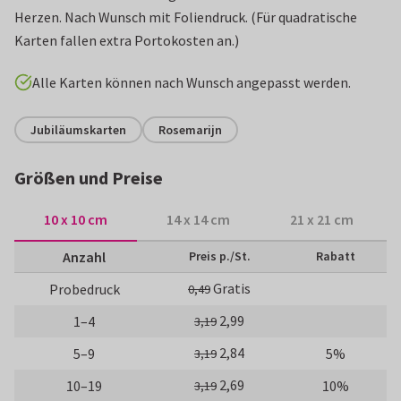
Herzen. Nach Wunsch mit Foliendruck. (Für quadratische
Karten fallen extra Portokosten an.)
Alle Karten können nach Wunsch angepasst werden.
Jubiläumskarten
Rosemarijn
Größen und Preise
10 x 10 cm
14 x 14 cm
21 x 21 cm
Anzahl
Preis p./St.
Rabatt
Gratis
Probedruck
0,49
2,99
1–4
3,19
2,84
5–9
5%
3,19
2,69
10–19
10%
3,19