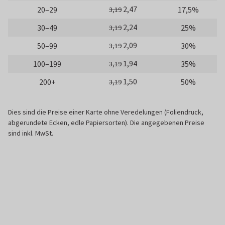
2,47
20–29
17,5%
3,19
2,24
30–49
25%
3,19
2,09
50–99
30%
3,19
1,94
100–199
35%
3,19
1,50
200+
50%
3,19
Dies sind die Preise einer Karte ohne Veredelungen (Foliendruck,
abgerundete Ecken, edle Papiersorten). Die angegebenen Preise
sind inkl. MwSt.