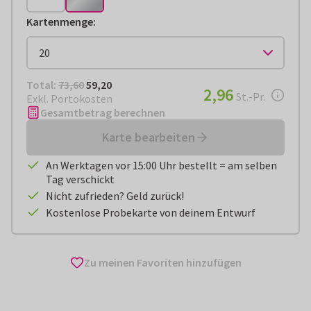
Kartenmenge
:
Total:
€ 59,20
Total:
73,60
59,20
€ 2,96
2,96
pro Stück
St.-Pr.
Exkl. Portokosten
Gesamtbetrag berechnen
Karte bearbeiten
An Werktagen vor 15:00 Uhr bestellt = am selben
Tag verschickt
Nicht zufrieden? Geld zurück!
Kostenlose Probekarte von deinem Entwurf
Zu meinen Favoriten hinzufügen