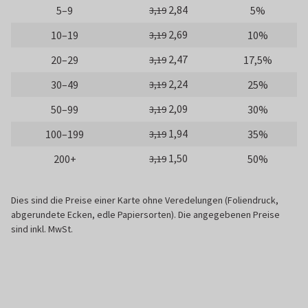
2,84
5–9
5%
3,19
2,69
10–19
10%
3,19
2,47
20–29
17,5%
3,19
2,24
30–49
25%
3,19
2,09
50–99
30%
3,19
1,94
100–199
35%
3,19
1,50
200+
50%
3,19
Dies sind die Preise einer Karte ohne Veredelungen (Foliendruck,
abgerundete Ecken, edle Papiersorten). Die angegebenen Preise
sind inkl. MwSt.