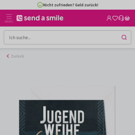
Zum
Nicht zufrieden? Geld zurück!
Inhalt
gehen
MENÜ
Zurück