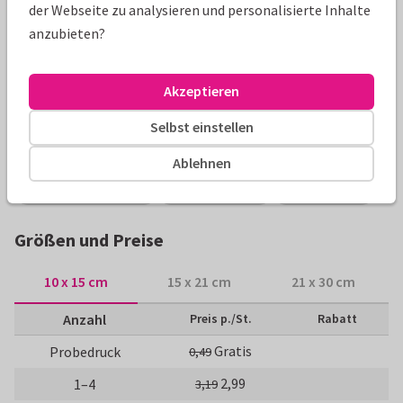
der Webseite zu analysieren und personalisierte Inhalte
Produktinformation
anzubieten?
Trendy Einladung zur Jugendweihe mit abstraktem,
modernen Muster und eigenem Foto an der Innenseite. Alle
Akzeptieren
Texte sind frei änderbar!
Selbst einstellen
Alle Karten können nach Wunsch angepasst werden.
Ablehnen
Jugendweihekarten
Never&Wonder
Einladungen
Größen und Preise
10 x 15 cm
15 x 21 cm
21 x 30 cm
Anzahl
Preis p./St.
Rabatt
Gratis
Probedruck
0,49
2,99
1–4
3,19