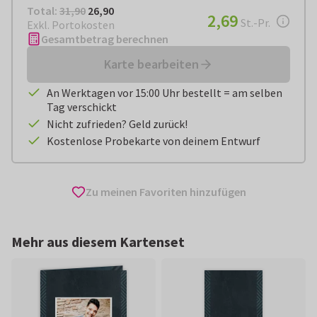
Total:
€ 26,90
Total:
31,90
26,90
€ 2,69
2,69
pro Stück
St.-Pr.
Exkl. Portokosten
Gesamtbetrag berechnen
Karte bearbeiten
An Werktagen vor 15:00 Uhr bestellt = am selben
Tag verschickt
Nicht zufrieden? Geld zurück!
Kostenlose Probekarte von deinem Entwurf
Zu meinen Favoriten hinzufügen
Mehr aus diesem Kartenset