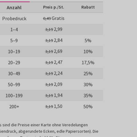
Anzahl
Preis p./St.
Rabatt
Gratis
Probedruck
0,49
2,99
1–4
3,19
2,84
5–9
5%
3,19
2,69
10–19
10%
3,19
2,47
20–29
17,5%
3,19
2,24
30–49
25%
3,19
2,09
50–99
30%
3,19
1,94
100–199
35%
3,19
1,50
200+
50%
3,19
s sind die Preise einer Karte ohne Veredelungen
liendruck, abgerundete Ecken, edle Papiersorten). Die