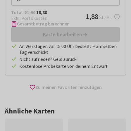
Total:
€ 18,80
Total:
21,90
18,80
€ 1,88
1,88
pro Stück
St.-Pr.
Exkl. Portokosten
Gesamtbetrag berechnen
Karte bearbeiten
An Werktagen vor 15:00 Uhr bestellt = am selben
Tag verschickt
Nicht zufrieden? Geld zurück!
Kostenlose Probekarte von deinem Entwurf
Zu meinen Favoriten hinzufügen
Ähnliche Karten