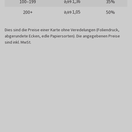
1,36
100–199
35%
2,19
1,05
200+
50%
2,19
Dies sind die Preise einer Karte ohne Veredelungen (Foliendruck,
abgerundete Ecken, edle Papiersorten). Die angegebenen Preise
sind inkl. MwSt.