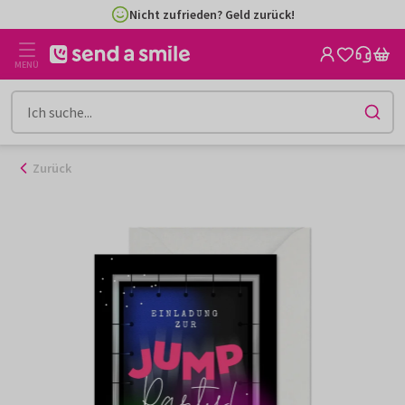
Zum
Nicht zufrieden? Geld zurück!
Inhalt
gehen
MENÜ
Zurück