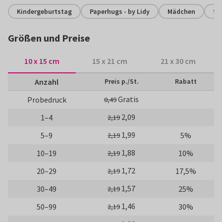
Kindergeburtstag
Paperhugs - by Lidy
Mädchen
9.
Größen und Preise
10 x 15 cm
15 x 21 cm
21 x 30 cm
Anzahl
Preis p./St.
Rabatt
Gratis
Probedruck
0,49
2,09
1–4
2,19
1,99
5–9
5%
2,19
1,88
10–19
10%
2,19
1,72
20–29
17,5%
2,19
1,57
30–49
25%
2,19
1,46
50–99
30%
2,19