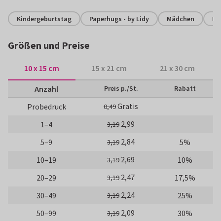
Kindergeburtstag
Paperhugs - by Lidy
Mädchen
Es
Größen und Preise
10 x 15 cm
15 x 21 cm
21 x 30 cm
Anzahl
Preis p./St.
Rabatt
Gratis
Probedruck
0,49
2,99
1–4
3,19
2,84
5–9
5%
3,19
2,69
10–19
10%
3,19
2,47
20–29
17,5%
3,19
2,24
30–49
25%
3,19
2,09
50–99
30%
3,19