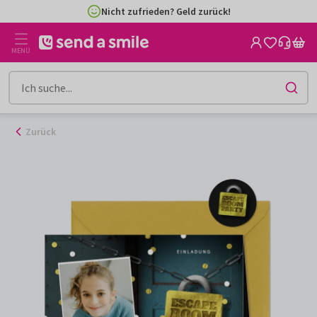
Zum
Nicht zufrieden? Geld zurück!
Inhalt
gehen
MENÜ
Zurück