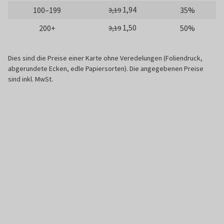
1,94
100–199
35%
3,19
1,50
200+
50%
3,19
Dies sind die Preise einer Karte ohne Veredelungen (Foliendruck,
abgerundete Ecken, edle Papiersorten). Die angegebenen Preise
sind inkl. MwSt.