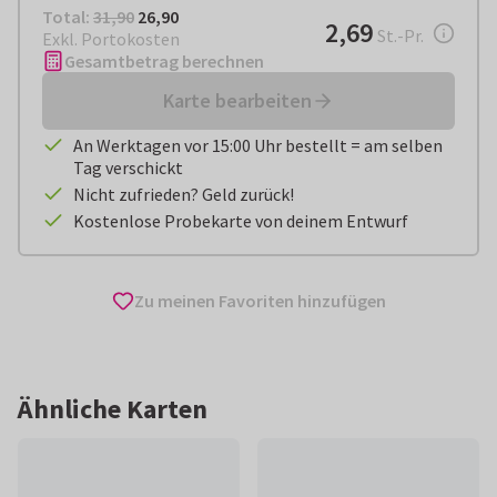
Total:
€ 26,90
Total:
31,90
26,90
€ 2,69
2,69
pro Stück
St.-Pr.
Exkl. Portokosten
Gesamtbetrag berechnen
Karte bearbeiten
An Werktagen vor 15:00 Uhr bestellt = am selben
Tag verschickt
Nicht zufrieden? Geld zurück!
Kostenlose Probekarte von deinem Entwurf
Zu meinen Favoriten hinzufügen
Ähnliche Karten