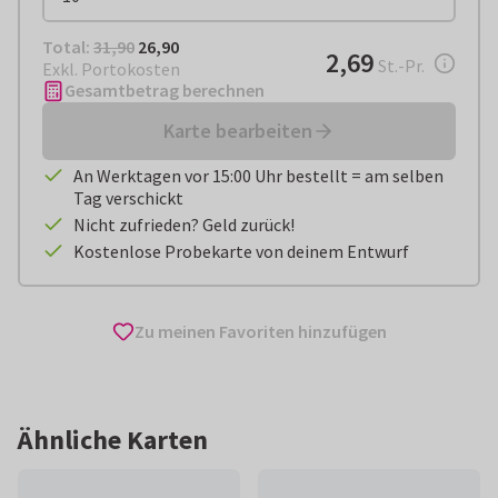
Total:
€ 26,90
Total:
31,90
26,90
€ 2,69
2,69
pro Stück
St.-Pr.
Exkl. Portokosten
Gesamtbetrag berechnen
Karte bearbeiten
An Werktagen vor 15:00 Uhr bestellt = am selben
Tag verschickt
Nicht zufrieden? Geld zurück!
Kostenlose Probekarte von deinem Entwurf
Zu meinen Favoriten hinzufügen
Ähnliche Karten