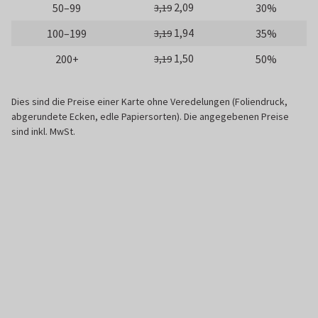
2,09
50–99
30%
3,19
1,94
100–199
35%
3,19
1,50
200+
50%
3,19
Dies sind die Preise einer Karte ohne Veredelungen (Foliendruck,
abgerundete Ecken, edle Papiersorten). Die angegebenen Preise
sind inkl. MwSt.