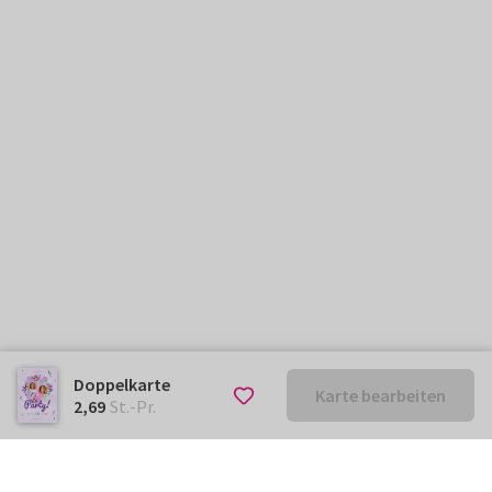
Doppelkarte
Karte bearbeiten
€ 2,69
St.-Pr.
2,69
St.-Pr.