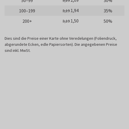
2,09
50–99
30%
3,19
1,94
100–199
35%
3,19
1,50
200+
50%
3,19
Dies sind die Preise einer Karte ohne Veredelungen (Foliendruck,
abgerundete Ecken, edle Papiersorten). Die angegebenen Preise
sind inkl. MwSt.