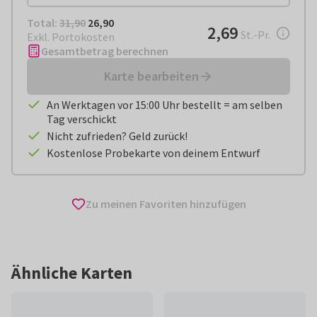
Total:
€ 26,90
Total:
31,90
26,90
€ 2,69
2,69
pro Stück
St.-Pr.
Exkl. Portokosten
Gesamtbetrag berechnen
Karte bearbeiten
An Werktagen vor 15:00 Uhr bestellt = am selben
Tag verschickt
Nicht zufrieden? Geld zurück!
Kostenlose Probekarte von deinem Entwurf
Zu meinen Favoriten hinzufügen
Ähnliche Karten