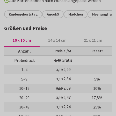
Alle Karten können nach Wunsch angepasst werden.
Kindergeburtstag
AnoukS
Mädchen
Meerjungfrau
Größen und Preise
10 x 10 cm
14 x 14 cm
21 x 21 cm
Anzahl
Preis p./St.
Rabatt
Gratis
Probedruck
0,49
2,99
1–4
3,19
2,84
5–9
5%
3,19
2,69
10–19
10%
3,19
2,47
20–29
17,5%
3,19
2,24
30–49
25%
3,19