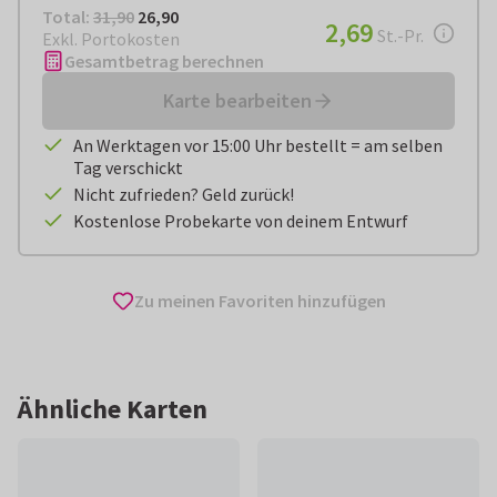
Total:
€ 26,90
Total:
31,90
26,90
€ 2,69
2,69
pro Stück
St.-Pr.
Exkl. Portokosten
Gesamtbetrag berechnen
Karte bearbeiten
An Werktagen vor 15:00 Uhr bestellt = am selben
Tag verschickt
Nicht zufrieden? Geld zurück!
Kostenlose Probekarte von deinem Entwurf
Zu meinen Favoriten hinzufügen
Ähnliche Karten