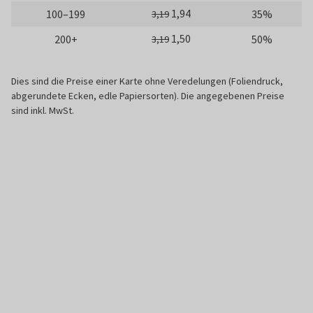
1,94
100–199
35%
3,19
1,50
200+
50%
3,19
Dies sind die Preise einer Karte ohne Veredelungen (Foliendruck,
abgerundete Ecken, edle Papiersorten). Die angegebenen Preise
sind inkl. MwSt.