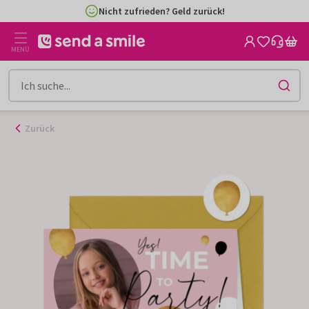
Zum
Nicht zufrieden? Geld zurück!
Inhalt
gehen
MENÜ
Zurück