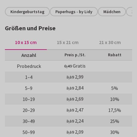
Kindergeburtstag
Paperhugs - by Lidy
Mädchen
15
Größen und Preise
10 x 15 cm
15 x 21 cm
21 x 30 cm
Anzahl
Preis p./St.
Rabatt
Gratis
Probedruck
0,49
2,99
1–4
3,19
2,84
5–9
5%
3,19
2,69
10–19
10%
3,19
2,47
20–29
17,5%
3,19
2,24
30–49
25%
3,19
2,09
50–99
30%
3,19