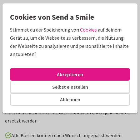
Schöne Extras zu deiner Karte
Cookies von Send a Smile
Stimmst du der Speicherung von
Cookies
auf deinem
Gerät zu, um die Webseite zu verbessern, die Nutzung
der Webseite zu analysieren und personalisierte Inhalte
anzubieten?
Akzeptieren
Selbst einstellen
Produktinformation
Ablehnen
Kindergeburtstagseinladung 'Time to party' mit eigenem
Foto und Luftballons. Die Alterzahl kann durch jede andere
ersetzt werden.
Alle Karten können nach Wunsch angepasst werden.