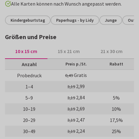
Alle Karten können nach Wunsch angepasst werden.
Kindergeburtstag
Paperhugs - by Lidy
Junge
Outd
Größen und Preise
10 x 15 cm
15 x 21 cm
21 x 30 cm
Anzahl
Preis p./St.
Rabatt
Gratis
Probedruck
0,49
2,99
1–4
3,19
2,84
5–9
5%
3,19
2,69
10–19
10%
3,19
2,47
20–29
17,5%
3,19
2,24
30–49
25%
3,19