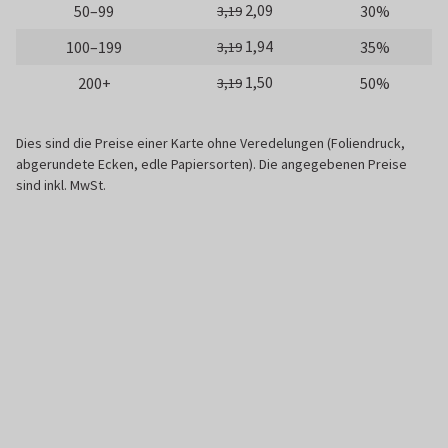
2,09
50–99
30%
3,19
1,94
100–199
35%
3,19
1,50
200+
50%
3,19
Dies sind die Preise einer Karte ohne Veredelungen (Foliendruck,
abgerundete Ecken, edle Papiersorten). Die angegebenen Preise
sind inkl. MwSt.