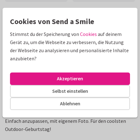
Schöne Extras zu deiner Karte
Cookies von Send a Smile
Stimmst du der Speicherung von
Cookies
auf deinem
Gerät zu, um die Webseite zu verbessern, die Nutzung
der Webseite zu analysieren und personalisierte Inhalte
anzubieten?
Akzeptieren
Selbst einstellen
Produktinformation
Ablehnen
Einladungskarte zum Kindergeburtstag als Survival-Party.
Einfach anzupassen, mit eigenem Foto. Für den coolsten
Outdoor-Geburtstag!