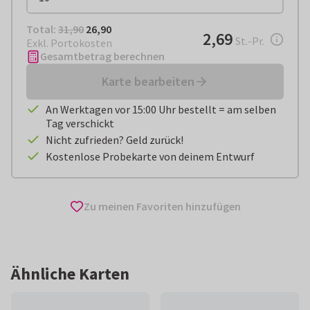
Total:
€ 26,90
Total:
31,90
26,90
€ 2,69
2,69
pro Stück
St.-Pr.
Exkl. Portokosten
Gesamtbetrag berechnen
Karte bearbeiten
An Werktagen vor 15:00 Uhr bestellt = am selben
Tag verschickt
Nicht zufrieden? Geld zurück!
Kostenlose Probekarte von deinem Entwurf
Zu meinen Favoriten hinzufügen
Ähnliche Karten