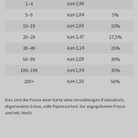
2,99
1–4
3,19
2,84
5–9
5%
3,19
2,69
10–19
10%
3,19
2,47
20–29
17,5%
3,19
2,24
30–49
25%
3,19
2,09
50–99
30%
3,19
1,94
100–199
35%
3,19
1,50
200+
50%
3,19
Dies sind die Preise einer Karte ohne Veredelungen (Foliendruck,
abgerundete Ecken, edle Papiersorten). Die angegebenen Preise
sind inkl. MwSt.