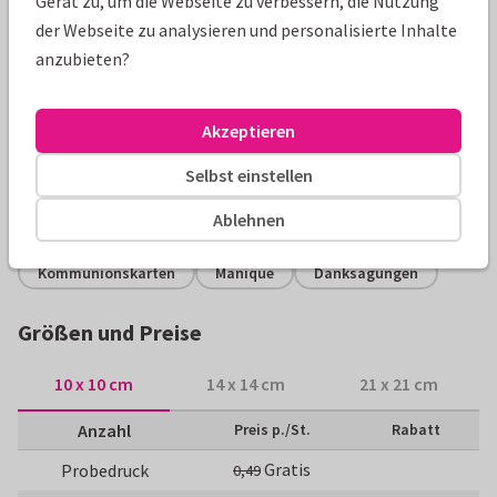
Gerät zu, um die Webseite zu verbessern, die Nutzung
der Webseite zu analysieren und personalisierte Inhalte
anzubieten?
Produktinformation
Danksagung zur Kommunion mit Fotos, Goldakzenten (kein
Akzeptieren
Golddruck) und Wasserfarbe. (Für quadratische Karten fallen
extra Portokosten an.)
Selbst einstellen
Alle Karten können nach Wunsch angepasst werden.
Ablehnen
Kommunionskarten
Manique
Danksagungen
Größen und Preise
10 x 10 cm
14 x 14 cm
21 x 21 cm
Anzahl
Preis p./St.
Rabatt
Gratis
Probedruck
0,49