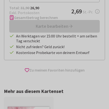
Total:
€ 26,90
Total:
31,90
26,90
€ 2,69
2,69
pro Stück
St.-Pr.
Exkl. Portokosten
Gesamtbetrag berechnen
Karte bearbeiten
An Werktagen vor 15:00 Uhr bestellt = am selben
Tag verschickt
Nicht zufrieden? Geld zurück!
Kostenlose Probekarte von deinem Entwurf
Zu meinen Favoriten hinzufügen
Mehr aus diesem Kartenset