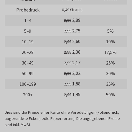
Gratis
Probedruck
0,49
2,89
1–4
2,99
2,75
5–9
5%
2,99
2,60
10–19
10%
2,99
2,38
20–29
17,5%
2,99
2,17
30–49
25%
2,99
2,02
50–99
30%
2,99
1,88
100–199
35%
2,99
1,45
200+
50%
2,99
Dies sind die Preise einer Karte ohne Veredelungen (Foliendruck,
abgerundete Ecken, edle Papiersorten). Die angegebenen Preise
sind inkl. MwSt.