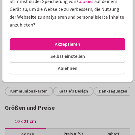
Stimmst du der Speicherung von
Cookies
auf deinem
Gerät zu, um die Webseite zu verbessern, die Nutzung
der Webseite zu analysieren und personalisierte Inhalte
anzubieten?
Produktinformation
Akzeptieren
Danksagung zur Kommunion mit eigenen Fotos und zartem
Selbst einstellen
Herz-Design. Einfach eigene Fotos und Texte einfügen!
Ablehnen
Alle Karten können nach Wunsch angepasst werden.
Kommunionskarten
Kaatje's Design
Danksagungen
Größen und Preise
10 x 21 cm
Anzahl
Preis p./St.
Rabatt