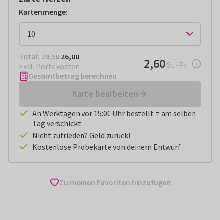
Kartenmenge
:
Total:
€ 26,00
Total:
29,90
26,00
€ 2,60
2,60
pro Stück
St.-Pr.
Exkl. Portokosten
Gesamtbetrag berechnen
Karte bearbeiten
An Werktagen vor 15:00 Uhr bestellt = am selben
Tag verschickt
Nicht zufrieden? Geld zurück!
Kostenlose Probekarte von deinem Entwurf
Zu meinen Favoriten hinzufügen