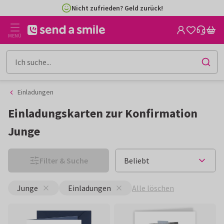
Zum
Zum
Inhalt
Filter
4,8/5 aus 5.300+ Bewertungen | Käuferschutz
gehen
MENÜ
Einladungen
Einladungskarten zur Konfirmation
Junge
Filter & Suche
Alle löschen
Junge
Einladungen