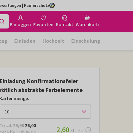
Bewertungen | Käuferschutz
Einloggen
Favoriten
Kontakt
Warenkorb
tag
Einladen
Hochzeit
Einschulung
Einladung Konfirmationsfeier
rötlich abstrakte Farbelemente
Kartenmenge
:
Total:
€ 26,00
Total:
29,90
26,00
€ 2,60
2,60
pro Stück
St.-Pr.
Exkl. Portokosten