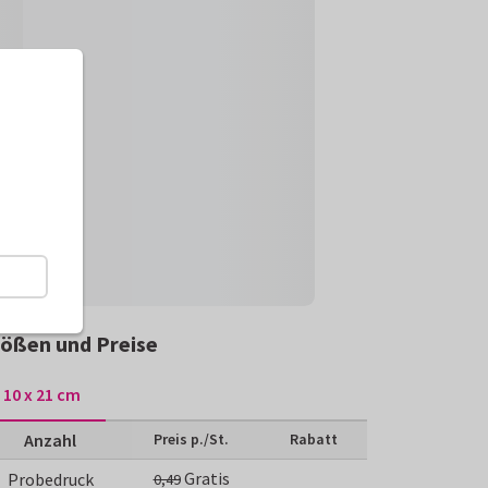
ößen und Preise
10 x 21 cm
Anzahl
Preis p./St.
Rabatt
Gratis
Probedruck
0,49