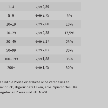
2,89
1–4
2,99
2,75
5–9
5%
2,99
2,60
10–19
10%
2,99
2,38
20–29
17,5%
2,99
2,17
30–49
25%
2,99
2,02
50–99
30%
2,99
1,88
100–199
35%
2,99
1,45
200+
50%
2,99
s sind die Preise einer Karte ohne Veredelungen
liendruck, abgerundete Ecken, edle Papiersorten). Die
egebenen Preise sind inkl. MwSt.