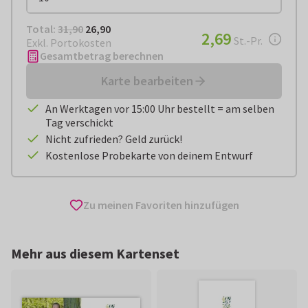
Total:
€ 26,90
Total:
31,90
26,90
€ 2,69
2,69
pro Stück
St.-Pr.
Exkl. Portokosten
Gesamtbetrag berechnen
Karte bearbeiten
An Werktagen vor 15:00 Uhr bestellt = am selben
Tag verschickt
Nicht zufrieden? Geld zurück!
Kostenlose Probekarte von deinem Entwurf
Zu meinen Favoriten hinzufügen
Mehr aus diesem Kartenset