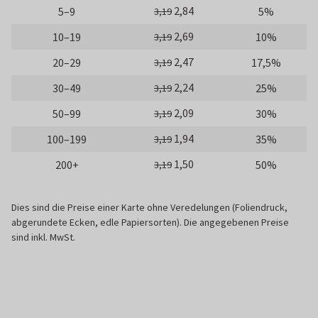
2,84
5–9
5%
3,19
2,69
10–19
10%
3,19
2,47
20–29
17,5%
3,19
2,24
30–49
25%
3,19
2,09
50–99
30%
3,19
1,94
100–199
35%
3,19
1,50
200+
50%
3,19
Dies sind die Preise einer Karte ohne Veredelungen (Foliendruck,
abgerundete Ecken, edle Papiersorten). Die angegebenen Preise
sind inkl. MwSt.