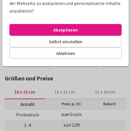
der Webseite zu analysieren und personalisierte Inhalte
anzubieten?
Produktinformation
Klassisch-moderne Einladung zur Konfirmation mit
Akzeptieren
eigenem Foto und stilvollem Kreuz aus Zweigen.
Selbst einstellen
Alle Karten können nach Wunsch angepasst werden.
Ablehnen
Konfirmationskarten
Paperhugs - by Lidy
Einladungen
Größen und Preise
10 x 15 cm
15 x 21 cm
21 x 30 cm
Anzahl
Preis p./St.
Rabatt
Gratis
Probedruck
0,49
2,99
1–4
3,19