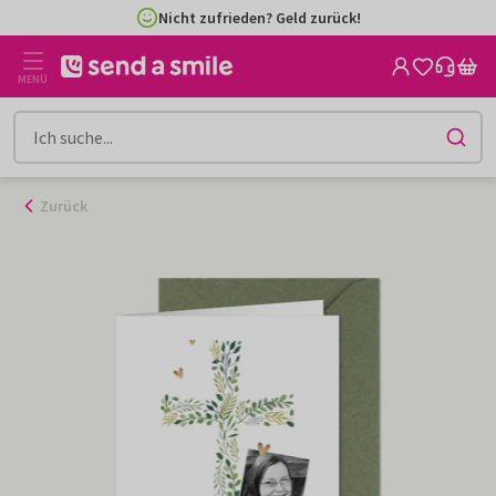
Zum
Nicht zufrieden? Geld zurück!
Inhalt
gehen
MENÜ
Zurück