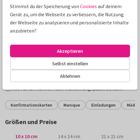
Stimmst du der Speicherung von
Cookies
auf deinem
Gerät zu, um die Webseite zu verbessern, die Nutzung
der Webseite zu analysieren und personalisierte Inhalte
anzubieten?
Produktinformation
Akzeptieren
Stilvolle Einladung zur Konfirmation mit Foto und Schrift in
Selbst einstellen
Gold (wahlweise). (Für quadratische Karten fallen extra
Portokosten an.)
Ablehnen
Alle Karten können nach Wunsch angepasst werden.
Konfirmationskarten
Manique
Einladungen
Mädch
Größen und Preise
10 x 10 cm
14 x 14 cm
21 x 21 cm