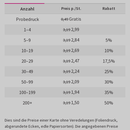
Anzahl
Preis p./St.
Rabatt
Gratis
Probedruck
0,49
2,99
1–4
3,19
2,84
5–9
5%
3,19
2,69
10–19
10%
3,19
2,47
20–29
17,5%
3,19
2,24
30–49
25%
3,19
2,09
50–99
30%
3,19
1,94
100–199
35%
3,19
1,50
200+
50%
3,19
Dies sind die Preise einer Karte ohne Veredelungen (Foliendruck,
abgerundete Ecken, edle Papiersorten). Die angegebenen Preise