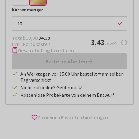
Kartenmenge
:
Total:
€ 34,30
Total:
39,30
34,30
€ 3,43
3,43
pro Stück
St.-Pr.
Exkl. Portokosten
Gesamtbetrag berechnen
Karte bearbeiten
An Werktagen vor 15:00 Uhr bestellt = am selben
Tag verschickt
Nicht zufrieden? Geld zurück!
Kostenlose Probekarte von deinem Entwurf
Zu meinen Favoriten hinzufügen