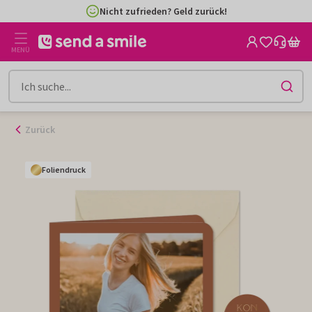
Zum
Nicht zufrieden? Geld zurück!
Inhalt
gehen
MENÜ
Zurück
Foliendruck
Foliendruck
Foliendruck
Foliendruck
Foliendruck