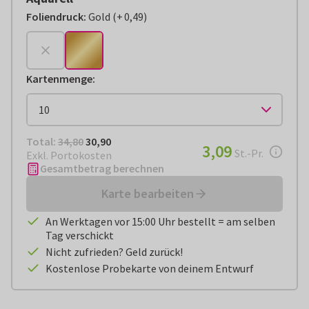
Foliendruck
:
Gold
(
+
0,49
)
+
€ 0,49
Kartenmenge
:
Total:
€ 30,90
Total:
34,80
30,90
€ 3,09
3,09
pro Stück
St.-Pr.
Exkl. Portokosten
Gesamtbetrag berechnen
Karte bearbeiten
An Werktagen vor 15:00 Uhr bestellt = am selben
Tag verschickt
Nicht zufrieden? Geld zurück!
Kostenlose Probekarte von deinem Entwurf