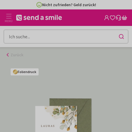
Zum
Nicht zufrieden? Geld zurück!
Inhalt
gehen
MENÜ
Zurück
Foliendruck
Foliendruck
Foliendruck