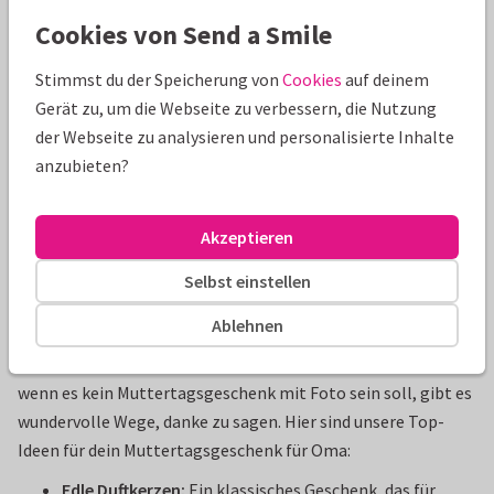
Cookies von Send a Smile
Stimmst du der Speicherung von
Cookies
auf deinem
Gerät zu, um die Webseite zu verbessern, die Nutzung
der Webseite zu analysieren und personalisierte Inhalte
Ein besonders originelles Muttertagsgeschenk: dekorativ,
anzubieten?
modern und durch den hochwertigen Druck auf Keramik ein
echtes Unikat. Perfekt fürs Regal, den Schreibtisch oder als
Wanddeko.
Akzeptieren
Originelle Muttertagsgeschenke für Oma:
Selbst einstellen
kleine Gesten mit großer Wirkung
Ablehnen
Omas sind oft die „Super-Mamas“ in der zweiten Reihe. Auch
wenn es kein Muttertagsgeschenk mit Foto sein soll, gibt es
wundervolle Wege, danke zu sagen. Hier sind unsere Top-
Ideen für dein Muttertagsgeschenk für Oma:
Edle Duftkerzen:
Ein klassisches Geschenk, das für