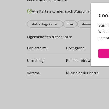
Alle Karten können nach Wunsch angepasst w
Coo
Muttertagskarten
ilse
Mama
Stimm
Websei
Eigenschaften dieser Karte
person
Papiersorte:
Hochglanz
Umschlag:
Keiner – wird als Postkart
Adresse:
Rückseite der Karte