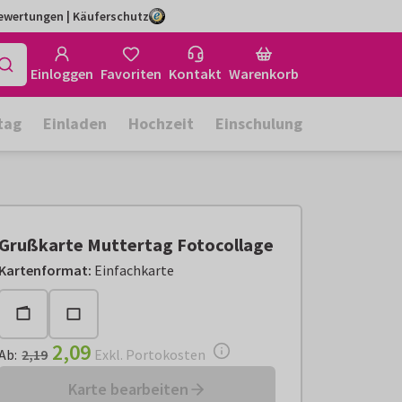
Bewertungen | Käuferschutz
Einloggen
Favoriten
Kontakt
Warenkorb
tag
Einladen
Hochzeit
Einschulung
Grußkarte Muttertag Fotocollage
Ab:
€ 2,09
Exkl. Portokosten
Kartenformat
:
Einfachkarte
2,09
Ab
:
2,19
Exkl. Portokosten
Karte bearbeiten