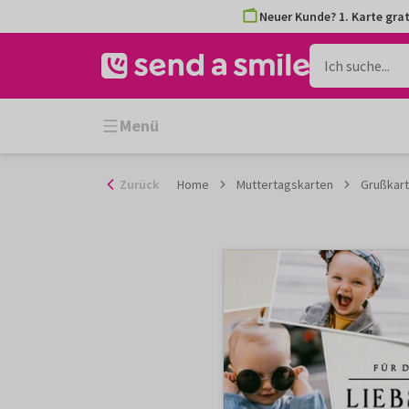
Zum
Neuer Kunde? 1. Karte grat
Inhalt
gehen
Menü
Zurück
Home
Muttertagskarten
Grußkart