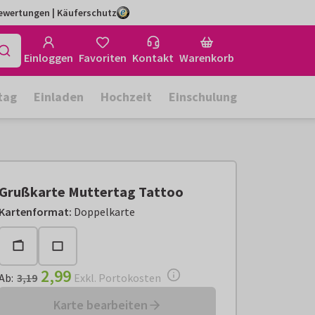
Bewertungen | Käuferschutz
Einloggen
Favoriten
Kontakt
Warenkorb
tag
Einladen
Hochzeit
Einschulung
Grußkarte Muttertag Tattoo
Ab:
€ 2,99
Exkl. Portokosten
Kartenformat
:
Doppelkarte
2,99
Ab
:
3,19
Exkl. Portokosten
Karte bearbeiten