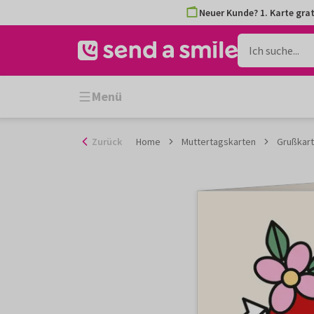
Zum
Neuer Kunde? 1. Karte grat
Inhalt
gehen
Menü
Zurück
Home
Muttertagskarten
Grußkart