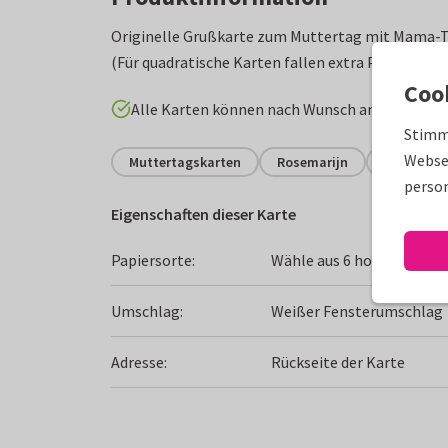
Originelle Grußkarte zum Muttertag mit Mama-Ta
(Für quadratische Karten fallen extra Portokoste
Coo
Alle Karten können nach Wunsch angepasst w
Stimm
Websei
Muttertagskarten
Rosemarijn
Mama
person
Eigenschaften dieser Karte
Papiersorte:
Wähle aus 6 hochwertigen
Umschlag:
Weißer Fensterumschlag
Adresse:
Rückseite der Karte