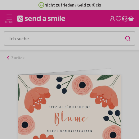
Zum
Nicht zufrieden? Geld zurück!
Inhalt
gehen
MENÜ
Zurück