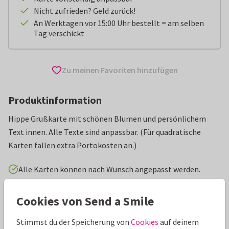
Nicht zufrieden? Geld zurück!
An Werktagen vor 15:00 Uhr bestellt = am selben
Tag verschickt
Zu meinen Favoriten hinzufügen
Produktinformation
Hippe Grußkarte mit schönen Blumen und persönlichem
Text innen. Alle Texte sind anpassbar. (Für quadratische
Karten fallen extra Portokosten an.)
Alle Karten können nach Wunsch angepasst werden.
Muttertagskarten
Anne Brechtje
Mama
Cookies von Send a Smile
Stimmst du der Speicherung von
Cookies
auf deinem
Eigenschaften dieser Karte