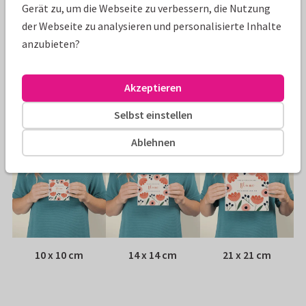
Gerät zu, um die Webseite zu verbessern, die Nutzung
der Webseite zu analysieren und personalisierte Inhalte
Papiersorte:
Wähle aus 6 hochwertigen Papiersorten
anzubieten?
Umschlag:
Weißer Fensterumschlag
Akzeptieren
Adresse:
Rückseite der Karte
Selbst einstellen
Größen
Ablehnen
10 x 10 cm
14 x 14 cm
21 x 21 cm