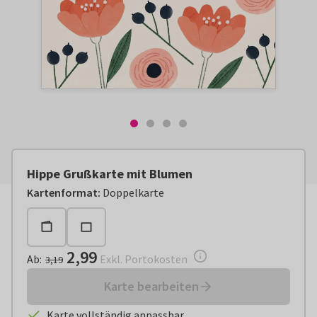
Hippe Grußkarte mit Blumen
Ab:
€ 2,99
Exkl. Portokosten
Kartenformat
:
Doppelkarte
2,99
Ab
:
Exkl. Portokosten
3,19
Karte bearbeiten
Karte vollständig anpassbar