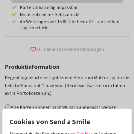
Karte vollständig anpassbar
Nicht zufrieden? Geld zurück!
An Werktagen vor 15:00 Uhr bestellt = am selben
Tag verschickt
Zu meinen Favoriten hinzufügen
Produktinformation
Regenbogenkarte mit goldenem Herz zum Muttertag für die
liebste Mama mit 'I love you'. (Bei dieser Kartenform fallen
extra Portokosten an.)
Alle Karten können nach Wunsch angepasst werden.
Cookies von Send a Smile
Muttertagskarten
Renee geeft vorm
Mama
Stimmst du der Speicherung von
Cookies
auf deinem