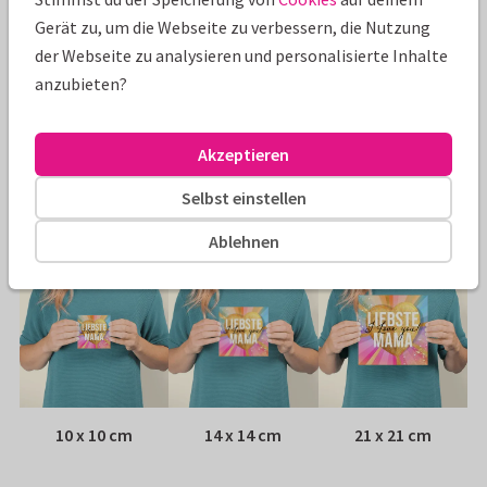
Eigenschaften dieser Karte
Gerät zu, um die Webseite zu verbessern, die Nutzung
der Webseite zu analysieren und personalisierte Inhalte
Papiersorte:
Wähle aus 6 hochwertigen Papiersorten
anzubieten?
Umschlag:
Weißer Fensterumschlag
Akzeptieren
Adresse:
Rückseite der Karte
Selbst einstellen
Größen
Ablehnen
10 x 10 cm
14 x 14 cm
21 x 21 cm