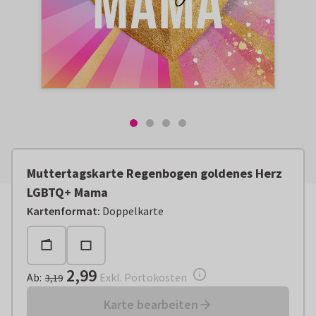
Muttertagskarte Regenbogen goldenes Herz
LGBTQ+ Mama
Ab:
€ 2,99
Exkl. Portokosten
Kartenformat
:
Doppelkarte
2,99
Ab
:
Exkl. Portokosten
3,19
Karte bearbeiten