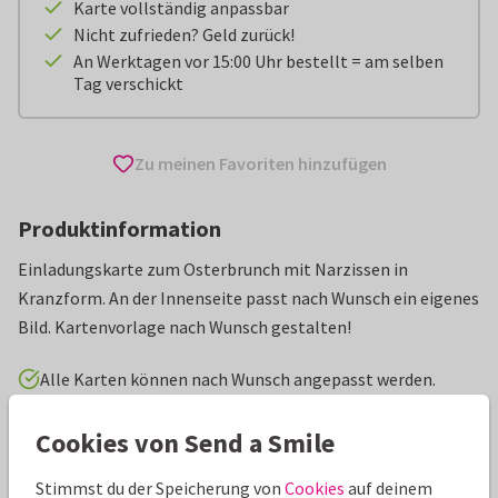
Karte vollständig anpassbar
Nicht zufrieden? Geld zurück!
An Werktagen vor 15:00 Uhr bestellt = am selben
Tag verschickt
Zu meinen Favoriten hinzufügen
Produktinformation
Einladungskarte zum Osterbrunch mit Narzissen in
Kranzform. An der Innenseite passt nach Wunsch ein eigenes
Bild. Kartenvorlage nach Wunsch gestalten!
Alle Karten können nach Wunsch angepasst werden.
Cookies von Send a Smile
Osterkarten
Paperhugs - by Lidy
Einladungen
Stimmst du der Speicherung von
Cookies
auf deinem