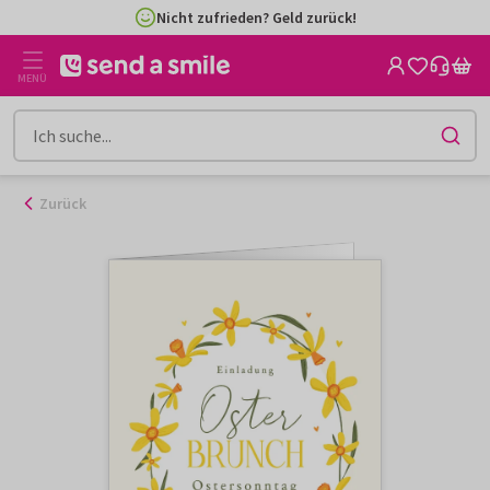
Zum
Nicht zufrieden? Geld zurück!
Inhalt
gehen
MENÜ
Zurück