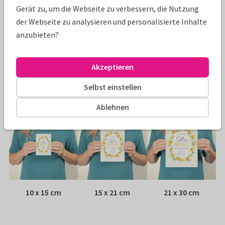
Eigenschaften dieser Karte
Gerät zu, um die Webseite zu verbessern, die Nutzung
der Webseite zu analysieren und personalisierte Inhalte
Papiersorte:
Wähle aus 6 hochwertigen Papiersorten
anzubieten?
Umschlag:
Weißer Fensterumschlag
Akzeptieren
Adresse:
Rückseite der Karte
Selbst einstellen
Größen
Ablehnen
10 x 15 cm
15 x 21 cm
21 x 30 cm