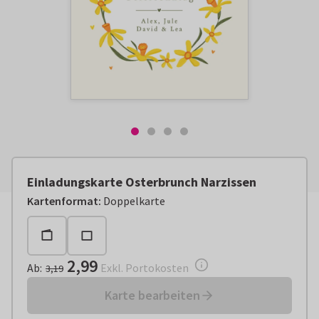
Einladungskarte Osterbrunch Narzissen
Ab:
€ 2,99
Exkl. Portokosten
Kartenformat
:
Doppelkarte
2,99
Ab
:
Exkl. Portokosten
3,19
Karte bearbeiten