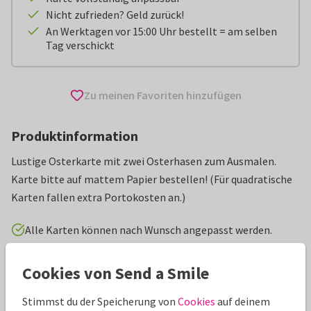
Nicht zufrieden? Geld zurück!
An Werktagen vor 15:00 Uhr bestellt = am selben
Tag verschickt
Zu meinen Favoriten hinzufügen
Produktinformation
Lustige Osterkarte mit zwei Osterhasen zum Ausmalen.
Karte bitte auf mattem Papier bestellen! (Für quadratische
Karten fallen extra Portokosten an.)
Alle Karten können nach Wunsch angepasst werden.
Osterkarten
ilse
Cookies von Send a Smile
Stimmst du der Speicherung von
Cookies
auf deinem
Eigenschaften dieser Karte