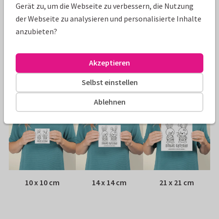
Gerät zu, um die Webseite zu verbessern, die Nutzung
der Webseite zu analysieren und personalisierte Inhalte
Papiersorte:
Wähle aus 6 hochwertigen Papiersorten
anzubieten?
Umschlag:
Weißer Fensterumschlag
Akzeptieren
Adresse:
Rückseite der Karte
Selbst einstellen
Größen
Ablehnen
10 x 10 cm
14 x 14 cm
21 x 21 cm