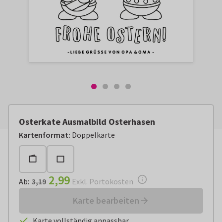
Osterkate Ausmalbild Osterhasen
Ab:
€ 2,99
Exkl. Portokosten
Kartenformat
:
Doppelkarte
2,99
Ab
:
3,19
Exkl. Portokosten
Karte bearbeiten
Karte vollständig anpassbar