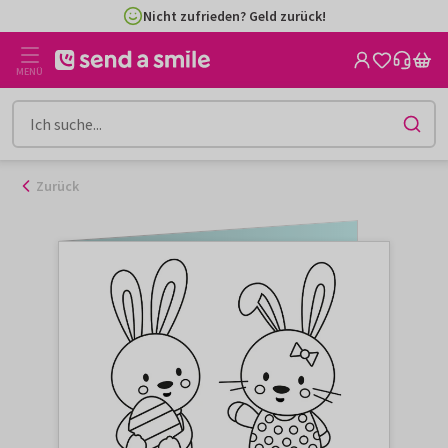
Zum
Nicht zufrieden? Geld zurück!
Inhalt
gehen
MENÜ
Zurück