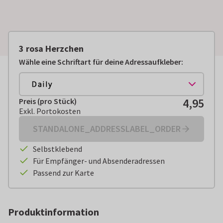
3 rosa Herzchen
Wähle eine Schriftart für deine Adressaufkleber:
4,95
Preis (pro Stück)
Preis (pro Stück):
€ 4,95
Exkl. Portokosten
Exkl. Portokosten
STANDALONE_ADDRESSLABEL_ORDER
Selbstklebend
Für Empfänger- und Absenderadressen
Passend zur Karte
Produktinformation