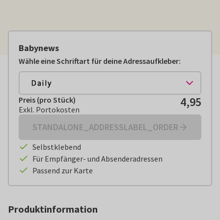
Babynews
Wähle eine Schriftart für deine Adressaufkleber:
4,95
Preis (pro Stück)
Preis (pro Stück):
€ 4,95
Exkl. Portokosten
Exkl. Portokosten
STANDALONE_ADDRESSLABEL_ORDER
Selbstklebend
Für Empfänger- und Absenderadressen
Passend zur Karte
Produktinformation