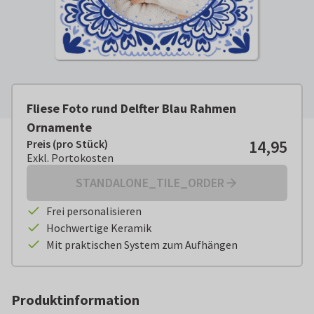
Fliese Foto rund Delfter Blau Rahmen
Ornamente
14,95
Preis (pro Stück)
Preis (pro Stück):
€ 14,95
Exkl. Portokosten
Exkl. Portokosten
STANDALONE_TILE_ORDER
Frei personalisieren
Hochwertige Keramik
Mit praktischen System zum Aufhängen
Produktinformation