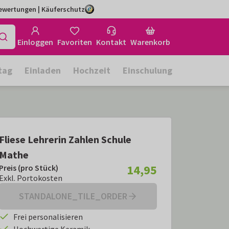
Bewertungen | Käuferschutz
Einloggen
Favoriten
Kontakt
Warenkorb
tag
Einladen
Hochzeit
Einschulung
Fliese Lehrerin Zahlen Schule
Mathe
14,95
Preis (pro Stück)
Preis (pro Stück):
€ 14,95
Exkl. Portokosten
Exkl. Portokosten
STANDALONE_TILE_ORDER
Frei personalisieren