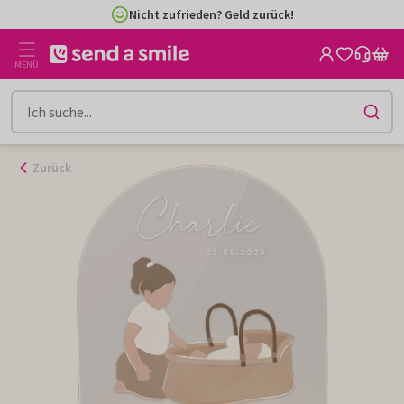
Zum
Nicht zufrieden? Geld zurück!
Inhalt
gehen
MENÜ
Zurück